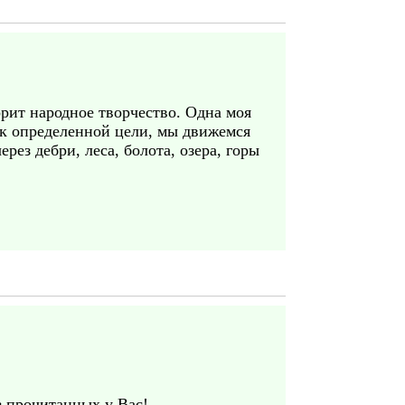
орит народное творчество. Одна моя
 к определенной цели, мы движемся
рез дебри, леса, болота, озера, горы
з прочитанных у Вас!