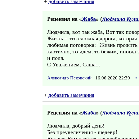
+
добавить замечания
Рецензия на «
Жаба
» (
Людмила Кули
Людмила, вот так жаба, Вот так повор
Жизнь – это сложная дорога, которая
любимая поговорка: "Жизнь прожить 
хаотично, то идем, то бежим, иногда 
и поля.
С Уважением, Саша...
Александр Псковский
16.06.2020 22:30
•
+
добавить замечания
Рецензия на «
Жаба
» (
Людмила Кули
Людмила, добрый день!
Без преувеличения - шедевр!
Вот как Вам удаётся так злободневно