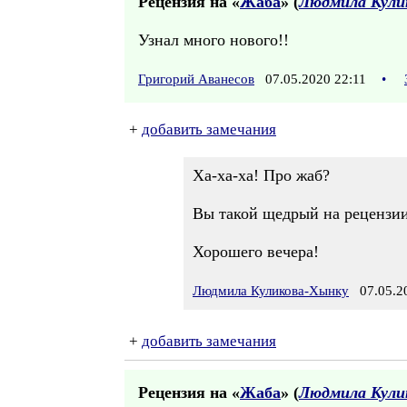
Рецензия на «
Жаба
» (
Людмила Кули
Узнал много нового!!
Григорий Аванесов
07.05.2020 22:11
•
+
добавить замечания
Ха-ха-ха! Про жаб?
Вы такой щедрый на рецензии
Хорошего вечера!
Людмила Куликова-Хынку
07.05.20
+
добавить замечания
Рецензия на «
Жаба
» (
Людмила Кули