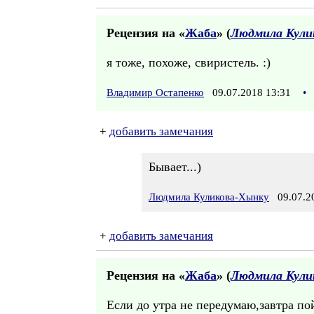
Рецензия на «
Жаба
» (
Людмила Кули
я тоже, похоже, свиристель. :)
Владимир Остапенко
09.07.2018 13:31
•
+
добавить замечания
Бывает...)
Людмила Куликова-Хынку
09.07.20
+
добавить замечания
Рецензия на «
Жаба
» (
Людмила Кули
Если до утра не передумаю,завтра по