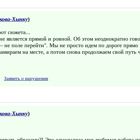
кова-Хынку
)
от сюжета...
 не является прямой и ровной. Об этом неоднократно гов
– не поле перейти". Мы не просто идем по дороге прямо
замираем на месте, а потом снова продолжаем свой путь че
Заявить о нарушении
кова-Хынку
)
 играть образами?! Это однозначно моя любимая работа и