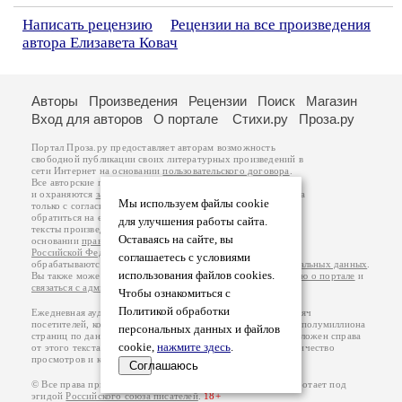
Написать рецензию
Рецензии на все произведения
автора Елизавета Ковач
Авторы
Произведения
Рецензии
Поиск
Магазин
Вход для авторов
О портале
Стихи.ру
Проза.ру
Портал Проза.ру предоставляет авторам возможность
свободной публикации своих литературных произведений в
сети Интернет на основании
пользовательского договора
.
Все авторские права на произведения принадлежат авторам
и охраняются
законом
. Перепечатка произведений возможна
Мы используем файлы cookie
только с согласия его автора, к которому вы можете
обратиться на его авторской странице. Ответственность за
для улучшения работы сайта.
тексты произведений авторы несут самостоятельно на
Оставаясь на сайте, вы
основании
правил публикации
и
законодательства
Российской Федерации
. Данные пользователей
соглашаетесь с условиями
обрабатываются на основании
Политики обработки персональных данных
.
использования файлов cookies.
Вы также можете посмотреть более подробную
информацию о портале
и
связаться с администрацией
.
Чтобы ознакомиться с
Политикой обработки
Ежедневная аудитория портала Проза.ру – порядка 100 тысяч
посетителей, которые в общей сумме просматривают более полумиллиона
персональных данных и файлов
страниц по данным счетчика посещаемости, который расположен справа
cookie,
нажмите здесь
.
от этого текста. В каждой графе указано по две цифры: количество
просмотров и количество посетителей.
Соглашаюсь
© Все права принадлежат авторам, 2000-2026. Портал работает под
эгидой
Российского союза писателей
.
18+