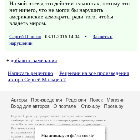
На мой взгляд это действительно так, потому что
нет ничего, что не могли бы нарушить
американские демократы ради того, чтобы
владеть миром.
Сергей Шангин
03.11.2016 14:04
•
Заявить о
нарушении
+
добавить замечания
Написать рецензию
Рецензии на все произведения
автора Сергей Мальцев 7
Авторы
Произведения
Рецензии
Поиск
Магазин
Вход для авторов
О портале
Стихи.ру
Проза.ру
Портал Проза.ру предоставляет авторам возможность
свободной публикации своих литературных произведений в
сети Интернет на основании
пользовательского договора
.
Все авторские права на произведения принадлежат авторам
и охраняются
законом
. Перепечатка произведений возможна
Мы используем файлы cookie
только с согласия его автора, к которому вы можете