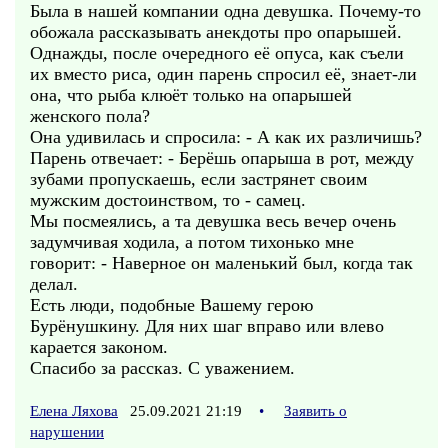
Была в нашей компании одна девушка. Почему-то
обожала рассказывать анекдоты про опарышей.
Однажды, после очередного её опуса, как съели
их вместо риса, один парень спросил её, знает-ли
она, что рыба клюёт только на опарышей
женского пола?
Она удивилась и спросила: - А как их различишь?
Парень отвечает: - Берёшь опарыша в рот, между
зубами пропускаешь, если застрянет своим
мужским достоинством, то - самец.
Мы посмеялись, а та девушка весь вечер очень
задумчивая ходила, а потом тихонько мне
говорит: - Наверное он маленький был, когда так
делал.
Есть люди, подобные Вашему герою
Бурёнушкину. Для них шаг вправо или влево
карается законом.
Спасибо за рассказ. С уважением.
Елена Ляхова
25.09.2021 21:19
•
Заявить о
нарушении