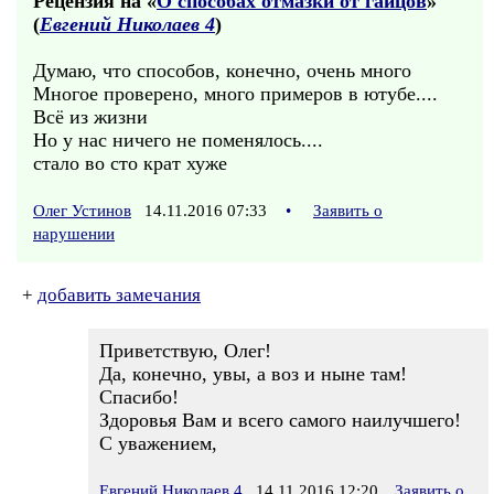
Рецензия на «
О способах отмазки от гайцов
»
(
Евгений Николаев 4
)
Думаю, что способов, конечно, очень много
Многое проверено, много примеров в ютубе....
Всё из жизни
Но у нас ничего не поменялось....
стало во сто крат хуже
Олег Устинов
14.11.2016 07:33
•
Заявить о
нарушении
+
добавить замечания
Приветствую, Олег!
Да, конечно, увы, а воз и ныне там!
Спасибо!
Здоровья Вам и всего самого наилучшего!
С уважением,
Евгений Николаев 4
14.11.2016 12:20
Заявить о