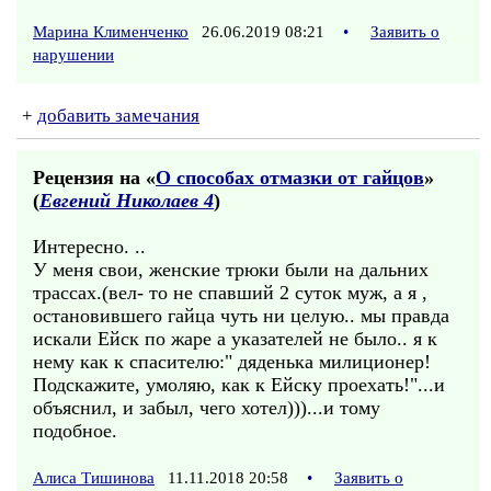
Марина Клименченко
26.06.2019 08:21
•
Заявить о
нарушении
+
добавить замечания
Рецензия на «
О способах отмазки от гайцов
»
(
Евгений Николаев 4
)
Интересно. ..
У меня свои, женские трюки были на дальних
трассах.(вел- то не спавший 2 суток муж, а я ,
остановившего гайца чуть ни целую.. мы правда
искали Ейск по жаре а указателей не было.. я к
нему как к спасителю:" дяденька милиционер!
Подскажите, умоляю, как к Ейску проехать!"...и
объяснил, и забыл, чего хотел)))...и тому
подобное.
Алиса Тишинова
11.11.2018 20:58
•
Заявить о