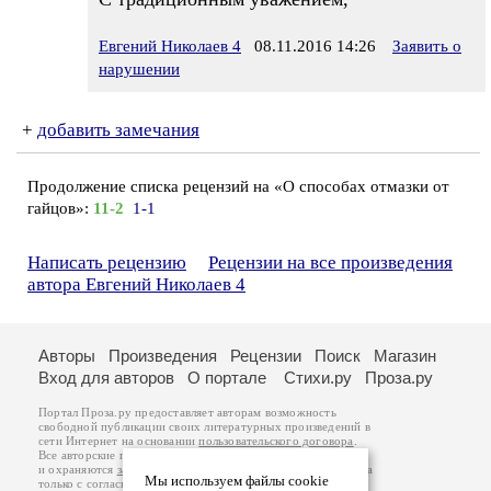
Евгений Николаев 4
08.11.2016 14:26
Заявить о
нарушении
+
добавить замечания
Продолжение списка рецензий на «О способах отмазки от
гайцов»:
11-2
1-1
Написать рецензию
Рецензии на все произведения
автора Евгений Николаев 4
Авторы
Произведения
Рецензии
Поиск
Магазин
Вход для авторов
О портале
Стихи.ру
Проза.ру
Портал Проза.ру предоставляет авторам возможность
свободной публикации своих литературных произведений в
сети Интернет на основании
пользовательского договора
.
Все авторские права на произведения принадлежат авторам
и охраняются
законом
. Перепечатка произведений возможна
Мы используем файлы cookie
только с согласия его автора, к которому вы можете