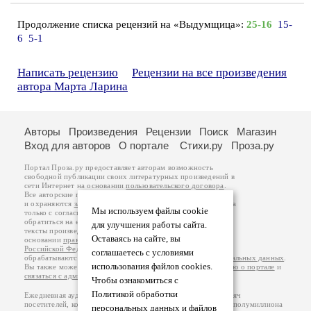
Продолжение списка рецензий на «Выдумщица»:
25-16
15-
6
5-1
Написать рецензию
Рецензии на все произведения
автора Марта Ларина
Авторы
Произведения
Рецензии
Поиск
Магазин
Вход для авторов
О портале
Стихи.ру
Проза.ру
Портал Проза.ру предоставляет авторам возможность
свободной публикации своих литературных произведений в
сети Интернет на основании
пользовательского договора
.
Все авторские права на произведения принадлежат авторам
и охраняются
законом
. Перепечатка произведений возможна
Мы используем файлы cookie
только с согласия его автора, к которому вы можете
обратиться на его авторской странице. Ответственность за
для улучшения работы сайта.
тексты произведений авторы несут самостоятельно на
Оставаясь на сайте, вы
основании
правил публикации
и
законодательства
Российской Федерации
. Данные пользователей
соглашаетесь с условиями
обрабатываются на основании
Политики обработки персональных данных
.
использования файлов cookies.
Вы также можете посмотреть более подробную
информацию о портале
и
связаться с администрацией
.
Чтобы ознакомиться с
Политикой обработки
Ежедневная аудитория портала Проза.ру – порядка 100 тысяч
посетителей, которые в общей сумме просматривают более полумиллиона
персональных данных и файлов