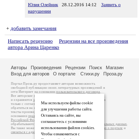
Юлия Олейник
28.12.2016 14:12
Заявить о
нарушении
+
добавить замечания
Написать рецензию
Рецензии на все произведения
автора Арина Царенко
Авторы
Произведения
Рецензии
Поиск
Магазин
Вход для авторов
О портале
Стихи.ру
Проза.ру
Портал Проза.ру предоставляет авторам возможность
свободной публикации своих литературных произведений в
сети Интернет на основании
пользовательского договора
.
Все авторские права на произведения принадлежат авторам
и охраняются
законом
. Перепечатка произведений возможна
Мы используем файлы cookie
только с согласия его автора, к которому вы можете
обратиться на его авторской странице. Ответственность за
для улучшения работы сайта.
тексты произведений авторы несут самостоятельно на
Оставаясь на сайте, вы
основании
правил публикации
и
законодательства
Российской Федерации
. Данные пользователей
соглашаетесь с условиями
обрабатываются на основании
Политики обработки персональных данных
.
использования файлов cookies.
Вы также можете посмотреть более подробную
информацию о портале
и
связаться с администрацией
.
Чтобы ознакомиться с