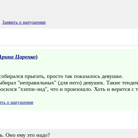
Заявить о нарушении
Арина Царенко
)
 собирался прыгать, просто так показалось девушке.
ыбирал "неправильных" (для него) девушек. Такие тенде
росился "хэппи-энд", что и произошло. Хоть и верится с т
ить о нарушении
ь. Оно ему это надо?