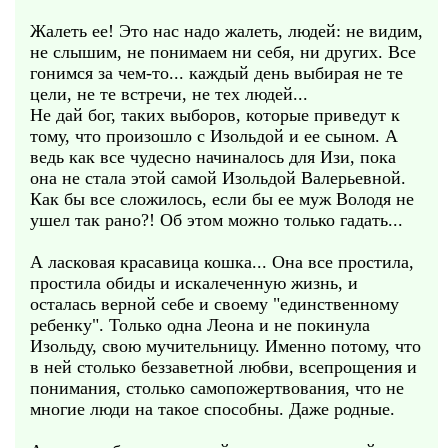
Жалеть ее! Это нас надо жалеть, людей: не видим,
не слышим, не понимаем ни себя, ни других. Все
гонимся за чем-то... каждый день выбирая не те
цели, не те встречи, не тех людей...
Не дай бог, таких выборов, которые приведут к
тому, что произошло с Изольдой и ее сыном. А
ведь как все чудесно начиналось для Изи, пока
она не стала этой самой Изольдой Валерьевной.
Как бы все сложилось, если бы ее муж Володя не
ушел так рано?! Об этом можно только гадать...
А ласковая красавица кошка... Она все простила,
простила обиды и искалеченную жизнь, и
осталась верной себе и своему "единственному
ребенку". Только одна Леона и не покинула
Изольду, свою мучительницу. Именно потому, что
в ней столько беззаветной любви, всепрощения и
понимания, столько самопожертвования, что не
многие люди на такое способны. Даже родные.