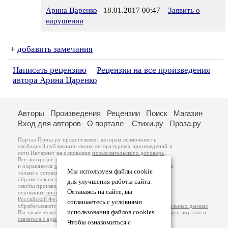
Арина Царенко
18.01.2017 00:47
Заявить о
нарушении
+
добавить замечания
Написать рецензию
Рецензии на все произведения
автора Арина Царенко
Авторы
Произведения
Рецензии
Поиск
Магазин
Вход для авторов
О портале
Стихи.ру
Проза.ру
Портал Проза.ру предоставляет авторам возможность
свободной публикации своих литературных произведений в
сети Интернет на основании
пользовательского договора
.
Все авторские права на произведения принадлежат авторам
и охраняются
законом
. Перепечатка произведений возможна
Мы используем файлы cookie
только с согласия его автора, к которому вы можете
обратиться на его авторской странице. Ответственность за
для улучшения работы сайта.
тексты произведений авторы несут самостоятельно на
Оставаясь на сайте, вы
основании
правил публикации
и
законодательства
Российской Федерации
. Данные пользователей
соглашаетесь с условиями
обрабатываются на основании
Политики обработки персональных данных
.
использования файлов cookies.
Вы также можете посмотреть более подробную
информацию о портале
и
связаться с администрацией
.
Чтобы ознакомиться с