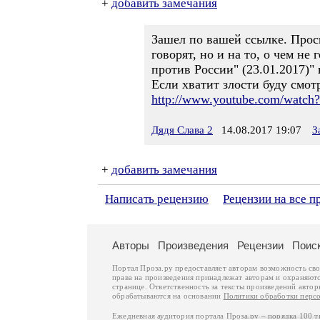
+
добавить замечания
Зашел по вашей ссылке. Просм
говорят, но и на то, о чем не
против России" (23.01.2017)
Если хватит злости буду смот
http://www.youtube.com/watc
Дядя Слава 2
14.08.2017 19:07
З
+
добавить замечания
Написать рецензию
Рецензии на все п
Авторы
Произведения
Рецензии
Поис
Портал Проза.ру предоставляет авторам возможность св
права на произведения принадлежат авторам и охраняют
странице. Ответственность за тексты произведений авто
обрабатываются на основании
Политики обработки перс
Ежедневная аудитория портала Проза.ру – порядка 100 