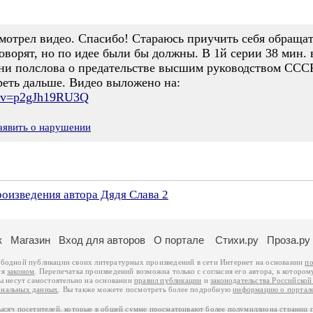
отрел видео. Спасибо! Стараюсь приучить себя обращать
 говорят, но по идее были бы должны. В 1й серии 38 мин. 
" ни полслова о предательстве высшим руководством ССС
реть дальше. Видео выложено на:
h?v=p2gJh19RU3Q
аявить о нарушении
роизведения автора Дядя Слава 2
к
Магазин
Вход для авторов
О портале
Стихи.ру
Проза.ру
ободной публикации своих литературных произведений в сети Интернет на основании
по
ся
законом
. Перепечатка произведений возможна только с согласия его автора, к котором
ры несут самостоятельно на основании
правил публикации
и
законодательства Российско
ональных данных
. Вы также можете посмотреть более подробную
информацию о портал
тысяч посетителей, которые в общей сумме просматривают более полумиллиона страниц 