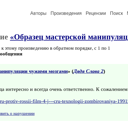
Авторы
Произведения
Рецензии
Поиск
ние
«Образец мастерской манипуля
к этому произведению в обратном порядке, с 1 по 1
сообщения
манипуляции чужими мозгами
» (
Дядя Слава 2
)
 интересно и всегда очень ответственно. К сожалением 
ru-protiv-rossii-film-4-j---cru-texnologii-zombirovaniya-199
явить о нарушении