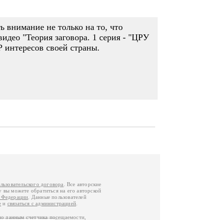
 внимание не только на то, что
видео "Теория заговора. 1 серия - "ЦРУ
Р интересов своей страны.
льзовательского договора
. Все авторские
у вы можете обратиться на его авторской
й Федерации
. Данные пользователей
е
и
связаться с администрацией
.
по данным счетчика посещаемости,