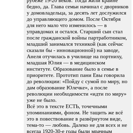
рубеже 19-20 веков. Тогда жили крайне
бедно, да. Глава семьи начинал с дворников
у домовладельца, за десять лет дослужился
до управляющего домом. После Октября
для него мало что изменилось — в
управдомах и остался. Старший сын стал
после гражданской войны партработником,
младший занимался техникой (как сейчас
сказали бы - инновационной) на заводе,
Анеля отучилась в училище на портниху,
младшая Юлия — в медицинском
институте. Образование было в семье в
приоритете. Прототип пани Евы говорила
до революции: «Пойду с сумой по миру, но
дам образование Юлечке», а после
революции необходимости «идти по миру»
уже не было.
Всё это в тексте ЕСТЬ, точечными
упоминаниями, фоном. Не тащить же всё
это в повествование в развёрнутом виде,
тема-то — любовь. Далеко не для всех и не
всегда 1920-30-е годы были мрачным