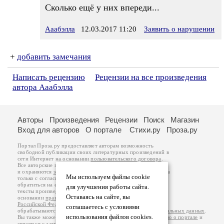
Сколько ещё у них впереди...
Ааабэлла
12.03.2017 11:20
Заявить о нарушении
+
добавить замечания
Написать рецензию
Рецензии на все произведения
автора Ааабэлла
Авторы
Произведения
Рецензии
Поиск
Магазин
Вход для авторов
О портале
Стихи.ру
Проза.ру
Портал Проза.ру предоставляет авторам возможность
свободной публикации своих литературных произведений в
сети Интернет на основании
пользовательского договора
.
Все авторские права на произведения принадлежат авторам
и охраняются
законом
. Перепечатка произведений возможна
Мы используем файлы cookie
только с согласия его автора, к которому вы можете
обратиться на его авторской странице. Ответственность за
для улучшения работы сайта.
тексты произведений авторы несут самостоятельно на
Оставаясь на сайте, вы
основании
правил публикации
и
законодательства
Российской Федерации
. Данные пользователей
соглашаетесь с условиями
обрабатываются на основании
Политики обработки персональных данных
.
использования файлов cookies.
Вы также можете посмотреть более подробную
информацию о портале
и
связаться с администрацией
.