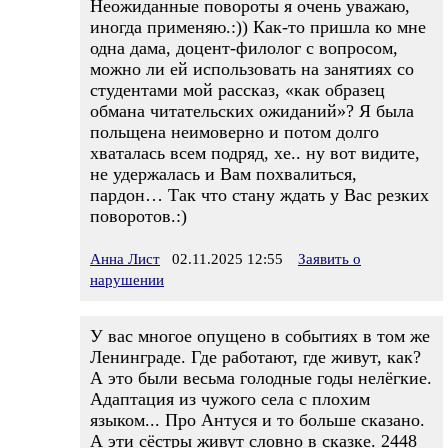
Неожиданные повороты я очень уважаю,
иногда применяю.:)) Как-то пришла ко мне
одна дама, доцент-филолог с вопросом,
можно ли ей использовать на занятиях со
студентами мой рассказ, «как образец
обмана читательских ожиданий»? Я была
польщена неимоверно и потом долго
хваталась всем подряд, хе.. ну вот видите,
не удержалась и Вам похвалиться,
пардон… Так что стану ждать у Вас резких
поворотов.:)
Анна Лист
02.11.2025 12:55
Заявить о
нарушении
У вас многое опущено в событиях в том же
Ленинграде. Где работают, где живут, как?
А это были весьма голодные годы нелёгкие.
Адаптация из чужого села с плохим
языком... Про Антуся и то больше сказано.
А эти сёстры живут словно в сказке. 2448