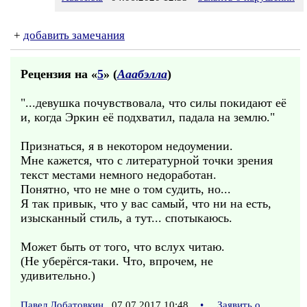
+
добавить замечания
Рецензия на «
5
» (
Ааабэлла
)
"...девушка почувствовала, что силы покидают её
и, когда Эркин её подхватил, падала на землю."
Признаться, я в некотором недоумении.
Мне кажется, что с литературной точки зрения
текст местами немного недоработан.
Понятно, что не мне о том судить, но...
Я так привык, что у вас самый, что ни на есть,
изысканный стиль, а тут... спотыкаюсь.
Может быть от того, что вслух читаю.
(Не уберёгся-таки. Что, впрочем, не
удивительно.)
Павел Лобатовкин
07.07.2017 10:48
•
Заявить о