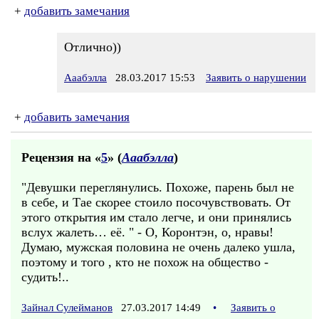
+
добавить замечания
Отлично))
Ааабэлла
28.03.2017 15:53
Заявить о нарушении
+
добавить замечания
Рецензия на «
5
» (
Ааабэлла
)
"Девушки переглянулись. Похоже, парень был не
в себе, и Тае скорее стоило посочувствовать. От
этого открытия им стало легче, и они принялись
вслух жалеть… её. " - О, Коронтэн, о, нравы!
Думаю, мужская половина не очень далеко ушла,
поэтому и того , кто не похож на общество -
судить!..
Зайнал Сулейманов
27.03.2017 14:49
•
Заявить о