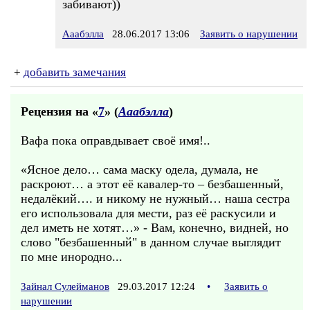
забивают))
Ааабэлла
28.06.2017 13:06
Заявить о нарушении
+
добавить замечания
Рецензия на «
7
» (
Ааабэлла
)
Вафа пока оправдывает своё имя!..
«Ясное дело… сама маску одела, думала, не
раскроют… а этот её кавалер-то – безбашенный,
недалёкий…. и никому не нужный… наша сестра
его использовала для мести, раз её раскусили и
дел иметь не хотят…» - Вам, конечно, видней, но
слово "безбашенный" в данном случае выглядит
по мне инородно...
Зайнал Сулейманов
29.03.2017 12:24
•
Заявить о
нарушении