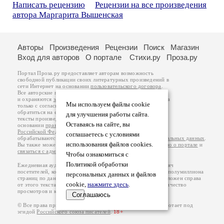
Написать рецензию
Рецензии на все произведения
автора Маргарита Вышенская
Авторы
Произведения
Рецензии
Поиск
Магазин
Вход для авторов
О портале
Стихи.ру
Проза.ру
Портал Проза.ру предоставляет авторам возможность
свободной публикации своих литературных произведений в
сети Интернет на основании
пользовательского договора
.
Все авторские права на произведения принадлежат авторам
и охраняются
законом
. Перепечатка произведений возможна
Мы используем файлы cookie
только с согласия его автора, к которому вы можете
обратиться на его авторской странице. Ответственность за
для улучшения работы сайта.
тексты произведений авторы несут самостоятельно на
Оставаясь на сайте, вы
основании
правил публикации
и
законодательства
Российской Федерации
. Данные пользователей
соглашаетесь с условиями
обрабатываются на основании
Политики обработки персональных данных
.
использования файлов cookies.
Вы также можете посмотреть более подробную
информацию о портале
и
связаться с администрацией
.
Чтобы ознакомиться с
Политикой обработки
Ежедневная аудитория портала Проза.ру – порядка 100 тысяч
посетителей, которые в общей сумме просматривают более полумиллиона
персональных данных и файлов
страниц по данным счетчика посещаемости, который расположен справа
cookie,
нажмите здесь
.
от этого текста. В каждой графе указано по две цифры: количество
просмотров и количество посетителей.
Соглашаюсь
© Все права принадлежат авторам, 2000-2026. Портал работает под
эгидой
Российского союза писателей
.
18+