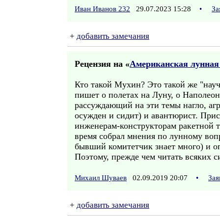
Иван Иванов 232
29.07.2023 15:28
•
За
+
добавить замечания
Рецензия на «
Американская лунная
Кто такой Мухин? Это такой же "нау
пишет о полетах на Луну, о Наполеон
рассуждающий на эти темы нагло, агр
осужден и сидит) и авантюрист. При
инженерам-конструкторам ракетной те
время собрал мнения по лунному воп
бывший комитетчик знает много) и о
Поэтому, прежде чем читать всяких 
Михаил Шуваев
02.09.2019 20:07
•
Зая
+
добавить замечания