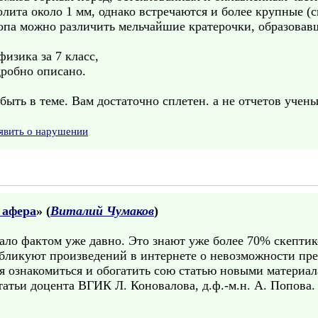
лита около 1 мм, однако встречаются и более крупные (см
па можно различить мельчайшие кратерочки, образовав
изика за 7 класс,
дробно описано.
ыть в теме. Вам достаточно сплетен. а не отчетов ученых
явить о нарушении
 афера
» (
Виталий Чумаков
)
ало фактом уже давно. Это знают уже более 70% скептик
бликуют произведений в интернете о невозможности пре
мя ознакомиться и обогатить сою статью новыми матери
атьи доцента ВГИК Л. Коновалова, д.ф.-м.н. А. Попова.