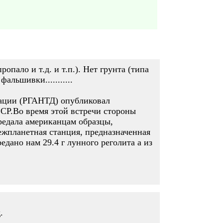
опало и т.д. и т.п.). Нет грунта (типа
альшивки...........
тации (РГАНТД) опубликовал
СР.Во время этой встречи стороны
редала американцам образцы,
ежпланетная станция, предназначенная
дано нам 29.4 г лунного реголита а из
.