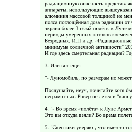
радиационную опасность представля
аппараты, использующие вышеуказан
алюминия массовой толщиной не мене
пояса поглощённая доза радиации от 
экрана более 3 г/см2 полёты к Луне
периоды умеренных потоков космиче
Безродных, И.П и др. «Радиационные
минимума солнечной активности" 20
И где здесь смертельная радиация? Г
3. Или вот еще:
"- Луномобиль, по размерам не может 
Послушайте, неуч, почитайте хотя бы
неграмотных. Ровер не летел в "капс
4. "- Во время «полёта» к Луне Армст
Это вы откуда взяли? Во время полет
5. "Скептики уверяют, что именно то