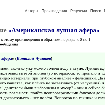
Авторы
Произведения
Рецензии
Поиск
ние
«Американская лунная афера»
к этому произведению в обратном порядке, с 8 по 1
сообщения
 афера
» (
Виталий Чумаков
)
ивём: сколько уже можно толочь воду в ступе. Лунная аф
детельства этой эпопеи (то потерялось, то пропало и т.д.
видео материалы при глубоком анализе - фальшивки. Да и
кого качества, как плёнка не засветилась (от излучения) 
ные" двигатели были выброшены в мусор? - они и сейчас б
оказать реальность полёта неопровержимыми фактами до
 доказательств - нет полёта. Вопросов по технике и сам