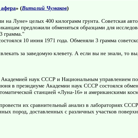
 афера
» (
Виталий Чумаков
)
ли на Луне» целых 400 килограмм грунта. Советская авт
риканцам предложили обменяться образцами для исследова
3 грамма."
остоялся 10 июня 1971 года. Обменяли 3 грамма советско
влекать за заведомую клевету. А если вы не знали, то вы
у Академией наук СССР и Национальным управлением по
юня в президиуме Академии наук СССР состоялся обмен
втоматической станцией «Луна-16» и американскими кос
провести их сравнительный анализ в лабораториях ССС
нных пород, доставленных с различных участков поверх