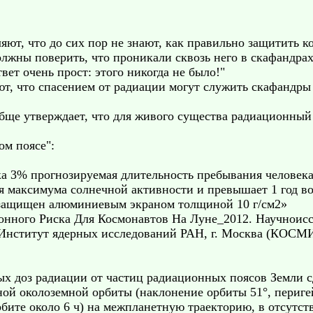
яют, что до сих пор не знают, как правильно защитить к
должны поверить, что проникали сквозь него в скафандр
вет очень прост: этого никогда не было!"
т, что спасением от радиации могут служить скафандры
бще утверждает, что для живого существа радиационный
ом поясе":
а 3% прогнозируемая длительность пребывания человек
я максимума солнечной активности и превышает 1 год в
л защищен алюминиевым экраном толщиной 10 г/см2»
онного Риска Для Космонавтов На Луне_2012. Научноисс
, Институт ядерных исследований РАН, г. Москва (
ых доз радиации от частиц радиационных поясов Земли с
ой околоземной орбиты (наклонение орбиты 51°, перигей
орбите около 6 ч) на межпланетную траекторию, в отсут