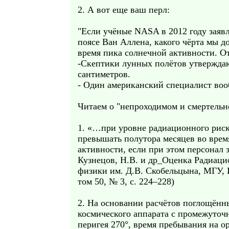
2. А вот еще ваш перл:
"Если учёные NASA в 2012 году заявл
поясе Ван Аллена, какого чёрта мы 
время пика солнечной активности. От
-Скептики лунных полётов утверждаю
сантиметров.
- Один американский специалист воо
Читаем о "непроходимом и смертельн
1. «…при уровне радиационного риск
превышать полутора месяцев во врем
активности, если при этом персона
Кузнецов, Н.В. и др_Оценка Радиаци
физики им. Д.В. Скобельцына, МГУ
том 50, № 3, с. 224–228)
2. На основании расчётов поглощённ
космического аппарата с промежуточн
перигея 270°, время пребывания на 