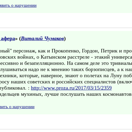
явить о нарушении
 афера
» (
Виталий Чумаков
)
чный" персонаж, как и Прокопенко, Гордон, Петрик и пр
овских войнах, о Катынском расстреле - этакий универс
ессивно и безапелляционно. На самом деле это тривиаль
слушиваться надо не к мнению таких борзописцев, а к н
хники, которые, наверное, знают о полетах на Луну побо
росу наших советских и российских специалистов (включ
публиковал. :
http://www.proza.ru/2017/03/15/2359
сидельцев мухиных, лучше послушать наших космонавтов
вить о нарушении