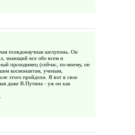
очая псевдонаучная шелупонь. Он
ал, знающий все обо всем и
ный проходимец (сейчас, по-моему, он
ашим космонавтам, ученым,
ле этого пройдохи. Я вот в свое
ая даже В.Путина - уж он как
.