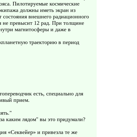
ояса. Пилотируемые космические
кипажа должны иметь экран из
от состояния внешнего радиационного
ч не превысит 12 рад. При толщине
внутри магнитосферы и даже в
ежпланетную траекторию в период
топереводчик есть, специально для
сивый прием.
ять."
"за каким лядом" вы это придумали?
ция «Секвейер» и привезла те же