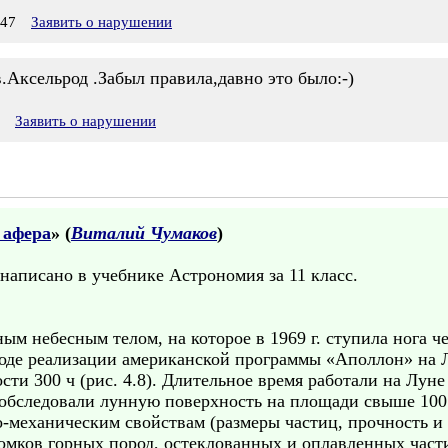
:47
Заявить о нарушении
Аксельрод .Забыл правила,давно это было:-)
Заявить о нарушении
 афера
» (
Виталий Чумаков
)
 написано в учебнике Астрономия за 11 класс.
ым небесным телом, на которое в 1969 г. ступила нога ч
оде реализации американской программы «Аполлон» на Л
ти 300 ч (рис. 4.8). Длительное время работали на Лун
е обследовали лунную поверхность на площади свыше 1
-механическим свойствам (размеры частиц, прочность и 
ломков горных пород, остеклованных и оплавленных час