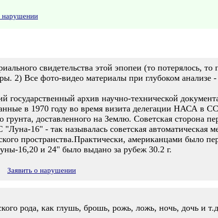
о нарушении
иального свидетельства этой эпопеи (то потерялось, то пр
ы. 2) Все фото-видео материалы при глубоком анализе - ф
ий государственный архив научно-технической докумен
анные в 1970 году во время визита делегации НАСА в СС
о грунта, доставленного на Землю. Советская сторона пе
Луна-16" - так называлась советская автоматическая м
кого пространства.Практически, американцами было пере
ны-16,20 и 24" было выдано за рубеж 30.2 г.
Заявить о нарушении
кого рода, как глушь, брошь, рожь, ложь, ночь, дочь и т.д