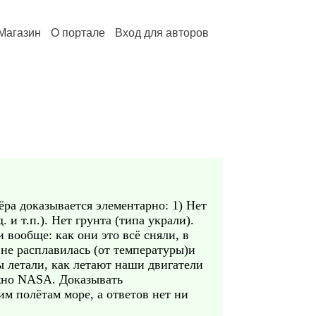
Магазин
О портале
Вход для авторов
ёра доказывается элементарно: 1) Нет
 и т.п.). Нет грунта (типа украли).
 вообще: как они это всё сняли, в
и не расплавилась (от температуры)и
ы летали, как летают наши двигатели
лжно NASA. Доказывать
им полётам море, а ответов нет ни