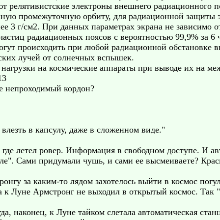
ют релятивистские электроны внешнего радиационного п
ную промежуточную орбиту, для радиационной защиты э
е 3 г/см2. При данных параметрах экрана не зависимо 
частиц радиационных поясов с вероятностью 99,9% за 6 
 могут происходить при любой радиационной обстановке 
ских лучей от солнечных вспышек.
 нагрузки на космические аппараты при выводе их на м
13
де непроходимый кордон?
влезть в капсулу, даже в сложенном виде."
 где летел ровер. Информация в свободном доступе. И ав
уле". Сами придумали чушь, и сами ее высмеиваете? Кра
ронгу за каким-то лядом захотелось выйти в космос погул
а к Луне Армстронг не выходил в открытый космос. Так 
гда, наконец, к Луне тайком слетала автоматическая стан