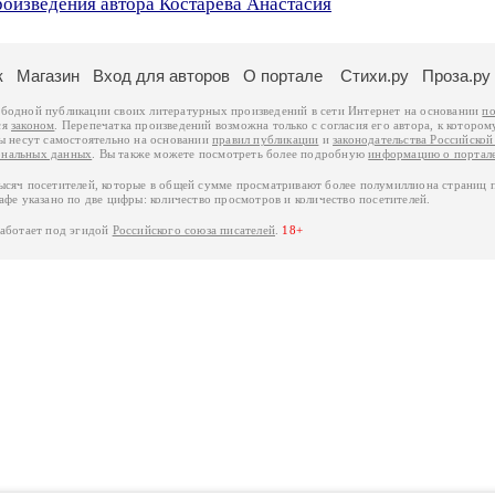
роизведения автора Костарева Анастасия
к
Магазин
Вход для авторов
О портале
Стихи.ру
Проза.ру
ободной публикации своих литературных произведений в сети Интернет на основании
по
ся
законом
. Перепечатка произведений возможна только с согласия его автора, к котором
ры несут самостоятельно на основании
правил публикации
и
законодательства Российско
ональных данных
. Вы также можете посмотреть более подробную
информацию о портал
тысяч посетителей, которые в общей сумме просматривают более полумиллиона страниц 
афе указано по две цифры: количество просмотров и количество посетителей.
работает под эгидой
Российского союза писателей
.
18+