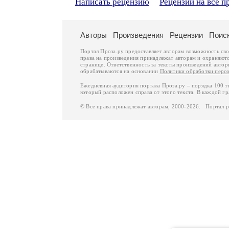
Написать рецензию
Рецензии на все п
Авторы
Произведения
Рецензии
Поис
Портал Проза.ру предоставляет авторам возможность св
права на произведения принадлежат авторам и охраняют
странице. Ответственность за тексты произведений авто
обрабатываются на основании
Политики обработки перс
Ежедневная аудитория портала Проза.ру – порядка 100 
который расположен справа от этого текста. В каждой гр
© Все права принадлежат авторам, 2000-2026. Портал 