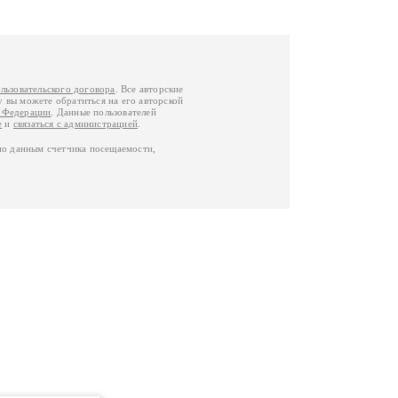
льзовательского договора
. Все авторские
у вы можете обратиться на его авторской
й Федерации
. Данные пользователей
е
и
связаться с администрацией
.
по данным счетчика посещаемости,