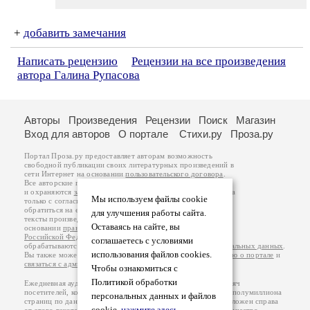
+
добавить замечания
Написать рецензию
Рецензии на все произведения
автора Галина Рупасова
Авторы
Произведения
Рецензии
Поиск
Магазин
Вход для авторов
О портале
Стихи.ру
Проза.ру
Портал Проза.ру предоставляет авторам возможность
свободной публикации своих литературных произведений в
сети Интернет на основании
пользовательского договора
.
Все авторские права на произведения принадлежат авторам
и охраняются
законом
. Перепечатка произведений возможна
Мы используем файлы cookie
только с согласия его автора, к которому вы можете
обратиться на его авторской странице. Ответственность за
для улучшения работы сайта.
тексты произведений авторы несут самостоятельно на
Оставаясь на сайте, вы
основании
правил публикации
и
законодательства
Российской Федерации
. Данные пользователей
соглашаетесь с условиями
обрабатываются на основании
Политики обработки персональных данных
.
использования файлов cookies.
Вы также можете посмотреть более подробную
информацию о портале
и
связаться с администрацией
.
Чтобы ознакомиться с
Политикой обработки
Ежедневная аудитория портала Проза.ру – порядка 100 тысяч
посетителей, которые в общей сумме просматривают более полумиллиона
персональных данных и файлов
страниц по данным счетчика посещаемости, который расположен справа