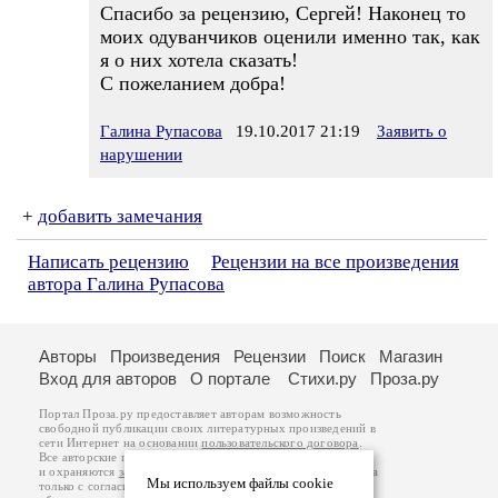
Спасибо за рецензию, Сергей! Наконец то
моих одуванчиков оценили именно так, как
я о них хотела сказать!
С пожеланием добра!
Галина Рупасова
19.10.2017 21:19
Заявить о
нарушении
+
добавить замечания
Написать рецензию
Рецензии на все произведения
автора Галина Рупасова
Авторы
Произведения
Рецензии
Поиск
Магазин
Вход для авторов
О портале
Стихи.ру
Проза.ру
Портал Проза.ру предоставляет авторам возможность
свободной публикации своих литературных произведений в
сети Интернет на основании
пользовательского договора
.
Все авторские права на произведения принадлежат авторам
и охраняются
законом
. Перепечатка произведений возможна
Мы используем файлы cookie
только с согласия его автора, к которому вы можете