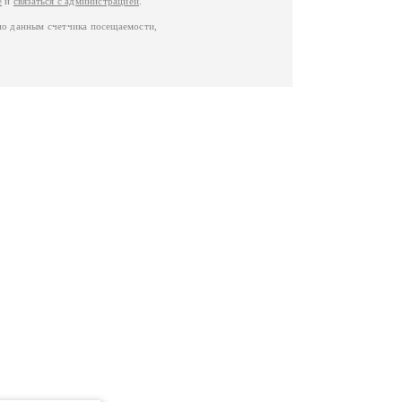
е
и
связаться с администрацией
.
по данным счетчика посещаемости,