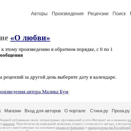
Авторы
Произведения
Рецензии
Поиск
ние
«О любви»
к этому произведению в обратном порядке, с 0 по 1
сообщения
а рецензий за другой день выберите дату в календаре.
произведения автора Малика Бум
к
Магазин
Вход для авторов
О портале
Стихи.ру
Проза.ру
ободной публикации своих литературных произведений в сети Интернет на основании
по
ся
законом
. Перепечатка произведений возможна только с согласия его автора, к котором
ры несут самостоятельно на основании
правил публикации
и
законодательства Российско