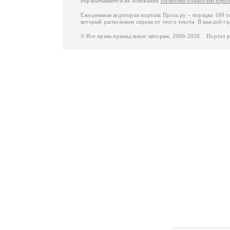
обрабатываются на основании
Политики обработки перс
Ежедневная аудитория портала Проза.ру – порядка 100 
который расположен справа от этого текста. В каждой гр
© Все права принадлежат авторам, 2000-2026. Портал 