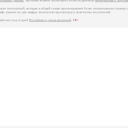
ональных данных
. Вы также можете посмотреть более подробную
информацию о портал
тысяч посетителей, которые в общей сумме просматривают более полумиллиона страниц 
афе указано по две цифры: количество просмотров и количество посетителей.
работает под эгидой
Российского союза писателей
.
18+