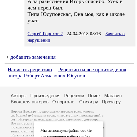
А за разъяснения Игорь спасибо. Усек в
чем перец был.
Типа Юсуповская, Она моя, как в школе
учат.
Сергей Горохов 2
24.04.2018 08:16
Заявить о
нарушении
+
добавить замечания
Написать рецензию
Рецензии на все произведения
автора Роберт Алмазович Юсупов
Авторы
Произведения
Рецензии
Поиск
Магазин
Вход для авторов
О портале
Стихи.ру
Проза.ру
Портал Проза.ру предоставляет авторам возможность
свободной публикации своих литературных произведений в
сети Интернет на основании
пользовательского договора
.
Все авторские права на произведения принадлежат авторам
и охраняются
законом
. Перепечатка произведений возможна
Мы используем файлы cookie
только с согласия его автора, к которому вы можете
обратиться на его авторской странице. Ответственность за
для улучшения работы сайта.