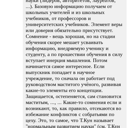
науки (лидеров, авторитетов, лауреатов,
...). Базовую информацию получаем от
школьных учителей и из школьных
учебников, от профессоров и
университетских учебников. Элемент веры
или доверия обязательно присутствует.
Сомнение - вещь хорошая, но на стадии
обучения скорее мешает усваивать
информацию, внедряемую ученику и
студенту, а по прошествии обучения в силу
вступает инерция мышления. Потом
начинается самое интересное. Если
выпускник попадает в научное
учреждение, то сначала он работает под
руководством маститого учёного, развивая
какие-то элементы его концепции.
Защищается, остепеняется, сам становится
маститым, ..., ... Какие-то сомнения если и
возникают, то, как правило, отсекаются во
избежание конфликтов с собратьями по
цеху. Это, то самое, что Т.Кун называет
"нормальным развитием науки" (см. Т.Кун