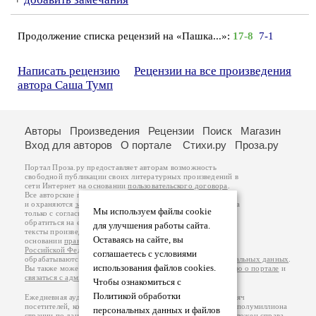
Продолжение списка рецензий на «Пашка...»:
17-8
7-1
Написать рецензию
Рецензии на все произведения
автора Саша Тумп
Авторы
Произведения
Рецензии
Поиск
Магазин
Вход для авторов
О портале
Стихи.ру
Проза.ру
Портал Проза.ру предоставляет авторам возможность
свободной публикации своих литературных произведений в
сети Интернет на основании
пользовательского договора
.
Все авторские права на произведения принадлежат авторам
и охраняются
законом
. Перепечатка произведений возможна
Мы используем файлы cookie
только с согласия его автора, к которому вы можете
обратиться на его авторской странице. Ответственность за
для улучшения работы сайта.
тексты произведений авторы несут самостоятельно на
Оставаясь на сайте, вы
основании
правил публикации
и
законодательства
Российской Федерации
. Данные пользователей
соглашаетесь с условиями
обрабатываются на основании
Политики обработки персональных данных
.
использования файлов cookies.
Вы также можете посмотреть более подробную
информацию о портале
и
связаться с администрацией
.
Чтобы ознакомиться с
Политикой обработки
Ежедневная аудитория портала Проза.ру – порядка 100 тысяч
посетителей, которые в общей сумме просматривают более полумиллиона
персональных данных и файлов
страниц по данным счетчика посещаемости, который расположен справа