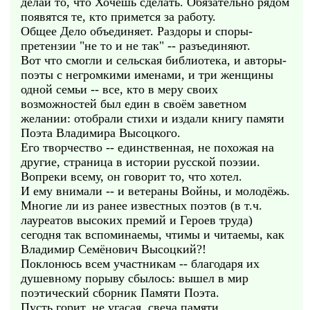
делай то, что Хочешь сделать. Обязательно рядом
появятся те, кто примется за работу.
Общее Дело объединяет. Раздоры и споры-
претензии "не то и не так" -- разъединяют.
Вот что смогли и сельская библиотека, и авторы-
поэты с негромкими именами, и три женщины
одной семьи -- все, кто в меру своих
возможностей был един в своём заветном
желании: отобрали стихи и издали книгу памяти
Поэта Владимира Высоцкого.
Его творчество -- единственная, не похожая на
другие, страница в истории русской поэзии.
Вопреки всему, он говорит то, что хотел.
И ему внимали -- и ветераны Войны, и молодёжь.
Многие ли из ранее известных поэтов (в т.ч.
лауреатов высоких премий и Героев труда)
сегодня так вспоминаемы, чтимы и читаемы, как
Владимир Семёнович Высоцкий?!
Поклонюсь всем участникам -- благодаря их
душевному порыву сбылось: вышел в мир
поэтический сборник Памяти Поэта.
Пусть горит, не угасая, свеча памяти