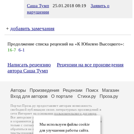
Саша Тумп
25.01.2018 08:19
Заявить о
нарушении
+
добавить замечания
Продолжение списка рецензий на «К Юбилею Высоцкого»:
16-7
6-1
Написать рецензию
Рецензии на все произведения
автора Саша Тумп
Авторы
Произведения
Рецензии
Поиск
Магазин
Вход для авторов
О портале
Стихи.ру
Проза.ру
Портал Проза.ру предоставляет авторам возможность
свободной публикации своих литературных произведений в
сети Интернет на основании
пользовательского договора
.
Все авторские права на произведения принадлежат авторам
и охраняются
законом
. Перепечатка произведений возможна
Мы используем файлы cookie
только с согласия его автора, к которому вы можете
обратиться на его авторской странице. Ответственность за
для улучшения работы сайта.
тексты произведений авторы несут самостоятельно на