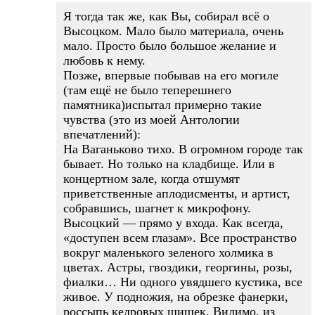
Я тогда так же, как Вы, собирал всё о
Высоцком. Мало было материала, очень
мало. Просто было большое желание и
любовь к нему.
Позже, впервые побывав на его могиле
(там ещё не было теперешнего
памятника)испытал примерно такие
чувства (это из моей Антологии
впечатлений):
На Ваганьково тихо. В огромном городе так
бывает. Но только на кладбище. Или в
концертном зале, когда отшумят
приветственные аплодисменты, и артист,
собравшись, шагнет к микрофону.
Высоцкий — прямо у входа. Как всегда,
«доступен всем глазам». Все пространство
вокруг маленького зеленого холмика в
цветах. Астры, гвоздики, георгины, розы,
фиалки… Ни одного увядшего кустика, все
живое. У подножия, на обрезке фанерки,
россыпь кедровых шишек. Видимо, из