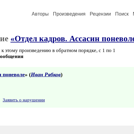
Авторы
Произведения
Рецензии
Поиск
ние
«Отдел кадров. Ассасин поневол
к этому произведению в обратном порядке, с 1 по 1
сообщения
н поневоле
» (
Иван Рябков
)
Заявить о нарушении