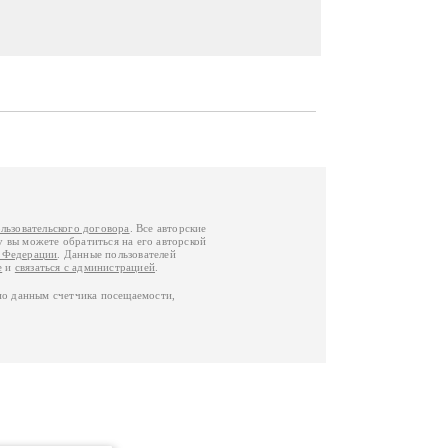
льзовательского договора
. Все авторские
у вы можете обратиться на его авторской
й Федерации
. Данные пользователей
е
и
связаться с администрацией
.
по данным счетчика посещаемости,