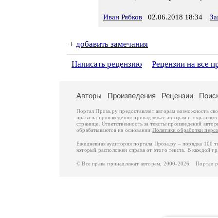
Иван Рябков
02.06.2018 18:34
За
+
добавить замечания
Написать рецензию
Рецензии на все п
Авторы
Произведения
Рецензии
Поис
Портал Проза.ру предоставляет авторам возможность св
права на произведения принадлежат авторам и охраняют
странице. Ответственность за тексты произведений авто
обрабатываются на основании
Политики обработки перс
Ежедневная аудитория портала Проза.ру – порядка 100 
который расположен справа от этого текста. В каждой гр
© Все права принадлежат авторам, 2000-2026. Портал 