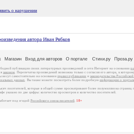
явить о нарушении
роизведения автора Иван Рябков
к
Магазин
Вход для авторов
О портале
Стихи.ру
Проза.ру
ободной публикации своих литературных произведений в сети Интернет на основании
по
ся
законом
. Перепечатка произведений возможна только с согласия его автора, к котором
ры несут самостоятельно на основании
правил публикации
и
законодательства Российско
ональных данных
. Вы также можете посмотреть более подробную
информацию о портал
тысяч посетителей, которые в общей сумме просматривают более полумиллиона страниц 
афе указано по две цифры: количество просмотров и количество посетителей.
работает под эгидой
Российского союза писателей
.
18+