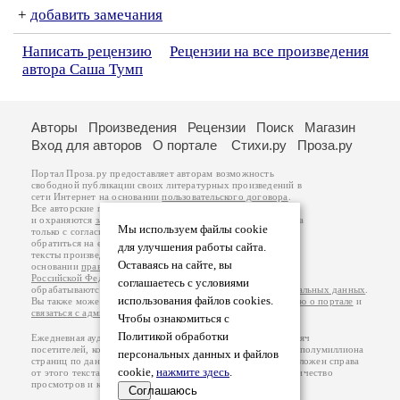
+
добавить замечания
Написать рецензию
Рецензии на все произведения
автора Саша Тумп
Авторы
Произведения
Рецензии
Поиск
Магазин
Вход для авторов
О портале
Стихи.ру
Проза.ру
Портал Проза.ру предоставляет авторам возможность
свободной публикации своих литературных произведений в
сети Интернет на основании
пользовательского договора
.
Все авторские права на произведения принадлежат авторам
и охраняются
законом
. Перепечатка произведений возможна
Мы используем файлы cookie
только с согласия его автора, к которому вы можете
обратиться на его авторской странице. Ответственность за
для улучшения работы сайта.
тексты произведений авторы несут самостоятельно на
Оставаясь на сайте, вы
основании
правил публикации
и
законодательства
Российской Федерации
. Данные пользователей
соглашаетесь с условиями
обрабатываются на основании
Политики обработки персональных данных
.
использования файлов cookies.
Вы также можете посмотреть более подробную
информацию о портале
и
связаться с администрацией
.
Чтобы ознакомиться с
Политикой обработки
Ежедневная аудитория портала Проза.ру – порядка 100 тысяч
посетителей, которые в общей сумме просматривают более полумиллиона
персональных данных и файлов
страниц по данным счетчика посещаемости, который расположен справа
cookie,
нажмите здесь
.
от этого текста. В каждой графе указано по две цифры: количество
просмотров и количество посетителей.
Соглашаюсь