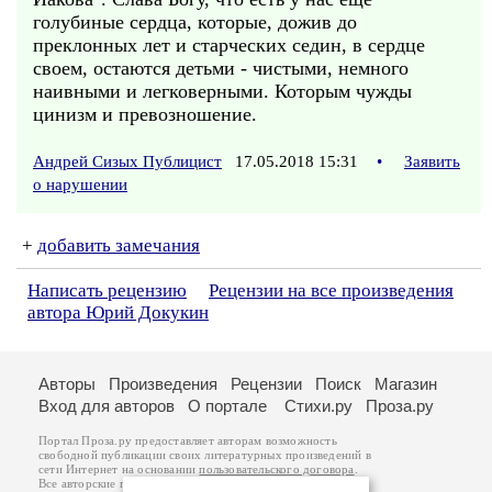
голубиные сердца, которые, дожив до
преклонных лет и старческих седин, в сердце
своем, остаются детьми - чистыми, немного
наивными и легковерными. Которым чужды
цинизм и превозношение.
Андрей Сизых Публицист
17.05.2018 15:31
•
Заявить
о нарушении
+
добавить замечания
Написать рецензию
Рецензии на все произведения
автора Юрий Докукин
Авторы
Произведения
Рецензии
Поиск
Магазин
Вход для авторов
О портале
Стихи.ру
Проза.ру
Портал Проза.ру предоставляет авторам возможность
свободной публикации своих литературных произведений в
сети Интернет на основании
пользовательского договора
.
Все авторские права на произведения принадлежат авторам