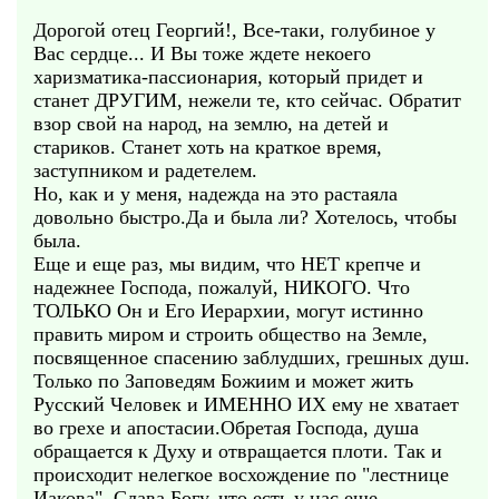
Дорогой отец Георгий!, Все-таки, голубиное у
Вас сердце... И Вы тоже ждете некоего
харизматика-пассионария, который придет и
станет ДРУГИМ, нежели те, кто сейчас. Обратит
взор свой на народ, на землю, на детей и
стариков. Станет хоть на краткое время,
заступником и радетелем.
Но, как и у меня, надежда на это растаяла
довольно быстро.Да и была ли? Хотелось, чтобы
была.
Еще и еще раз, мы видим, что НЕТ крепче и
надежнее Господа, пожалуй, НИКОГО. Что
ТОЛЬКО Он и Его Иерархии, могут истинно
править миром и строить общество на Земле,
посвященное спасению заблудших, грешных душ.
Только по Заповедям Божиим и может жить
Русский Человек и ИМЕННО ИХ ему не хватает
во грехе и апостасии.Обретая Господа, душа
обращается к Духу и отвращается плоти. Так и
происходит нелегкое восхождение по "лестнице
Иакова". Слава Богу, что есть у нас еще