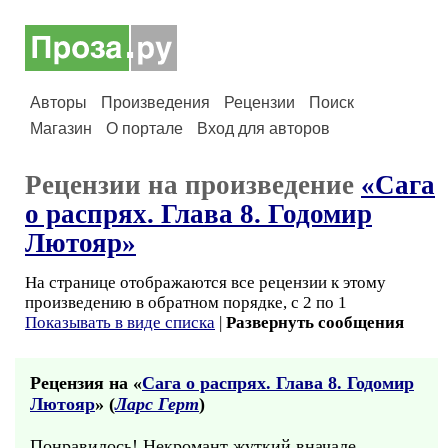
Авторы
Произведения
Рецензии
Поиск
Магазин
О портале
Вход для авторов
Рецензии на произведение
«Сага
о распрях. Глава 8. Годомир
Лютояр»
На странице отображаются все рецензии к этому
произведению в обратном порядке, с 2 по 1
Показывать в виде списка
|
Развернуть сообщения
Рецензия на «
Сага о распрях. Глава 8. Годомир
Лютояр
» (
Ларс Герт
)
Понравилось! Некромант жуткий вначале