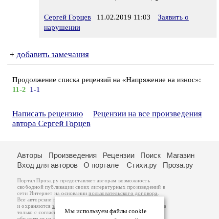
Сергей Горцев
11.02.2019 11:03
Заявить о
нарушении
+
добавить замечания
Продолжение списка рецензий на «Напряжение на износ»:
11-2
1-1
Написать рецензию
Рецензии на все произведения
автора Сергей Горцев
Авторы
Произведения
Рецензии
Поиск
Магазин
Вход для авторов
О портале
Стихи.ру
Проза.ру
Портал Проза.ру предоставляет авторам возможность
свободной публикации своих литературных произведений в
сети Интернет на основании
пользовательского договора
.
Все авторские права на произведения принадлежат авторам
и охраняются
законом
. Перепечатка произведений возможна
Мы используем файлы cookie
только с согласия его автора, к которому вы можете
обратиться на его авторской странице. Ответственность за