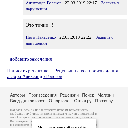
Александр Голяков
22.03.2019 22:17
Заявить о
нарушении
Это точно!!!
Петр Панасейко
22.03.2019 22:22
Заявить о
нарушении
+
добавить замечания
Написать рецензию
Рецензии на все произведения
автора Александр Голяков
Авторы
Произведения
Рецензии
Поиск
Магазин
Вход для авторов
О портале
Стихи.ру
Проза.ру
Портал Проза.ру предоставляет авторам возможность
свободной публикации своих литературных произведений в
сети Интернет на основании
пользовательского договора
.
Все авторские права на произведения принадлежат авторам
и охраняются
законом
. Перепечатка произведений возможна
Мы используем файлы cookie