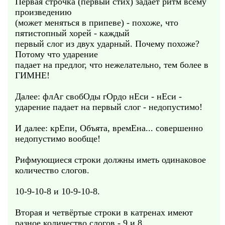
Первая строчка (первый стих) задаёт ритм всему
произведению
(может меняться в припеве) - похоже, что
пятистопный хорей - каждый
первый слог из двух ударный. Почему похоже?
Потому что ударение
падает на предлог, что нежелательно, тем более в
ГИМНЕ!
Далее: флАг свобОды гОрдо нЕси - нЕси -
ударение падает на первый слог - недопустимо!
И далее: крЕпи, Объята, времЕна... совершенно
недопустимо вообще!
Рифмующиеся строки должны иметь одинаковое
количество слогов.
10-9-10-8 и 10-9-10-8.
Вторая и четвёртые строки в катренах имеют
разное количество слогов - 9 и 8.