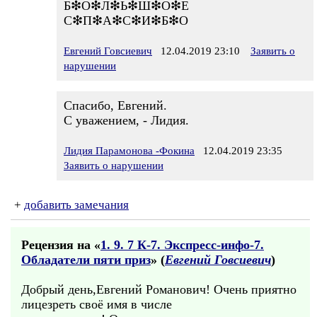
Б❇О❇Л❇Ь❇Ш❇О❇Е
С❇П❇А❇С❇И❇Б❇О
Евгений Говсиевич
12.04.2019 23:10
Заявить о
нарушении
Спасибо, Евгений.
С уважением, - Лидия.
Лидия Парамонова -Фокина
12.04.2019 23:35
Заявить о нарушении
+
добавить замечания
Рецензия на «
1. 9. 7 К-7. Экспресс-инфо-7.
Обладатели пяти приз
» (
Евгений Говсиевич
)
Добрый день,Евгений Романович! Очень приятно
лицезреть своё имя в числе