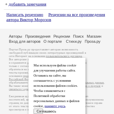
+
добавить замечания
Написать рецензию
Рецензии на все произведения
автора Виктор Морозов
Авторы
Произведения
Рецензии
Поиск
Магазин
Вход для авторов
О портале
Стихи.ру
Проза.ру
Портал Проза.ру предоставляет авторам возможность
свободной публикации своих литературных произведений в
сети Интернет на основании
пользовательского договора
.
Все авторские права на произведения принадлежат авторам
и охраняются
законом
. Перепечатка произведений возможна
Мы используем файлы cookie
только с согласия его автора, к которому вы можете
обратиться на его авторской странице. Ответственность за
для улучшения работы сайта.
тексты произведений авторы несут самостоятельно на
Оставаясь на сайте, вы
основании
правил публикации
и
законодательства
Российской Федерации
. Данные пользователей
соглашаетесь с условиями
обрабатываются на основании
Политики обработки персональных данных
.
использования файлов cookies.
Вы также можете посмотреть более подробную
информацию о портале
и
связаться с администрацией
.
Чтобы ознакомиться с
Политикой обработки
Ежедневная аудитория портала Проза.ру – порядка 100 тысяч
посетителей, которые в общей сумме просматривают более полумиллиона
персональных данных и файлов
страниц по данным счетчика посещаемости, который расположен справа
cookie,
нажмите здесь
.
от этого текста. В каждой графе указано по две цифры: количество
просмотров и количество посетителей.
Соглашаюсь