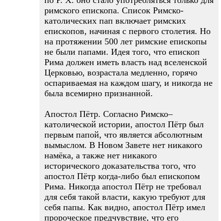
по Р. Х. оно стало употребляться только для
римского епископа. Список Римско-
католических пап включает римских
епископов, начиная с первого столетия. Но
на протяжении 500 лет римские епископы
не были папами. Идея того, что епископ
Рима должен иметь власть над вселенской
Церковью, возрастала медленно, горячо
оспариваемая на каждом шагу, и никогда не
была всемирно признанной.
Апостол Пётр. Согласно Римско–
католической истории, апостол Пётр был
первым папой, что является абсолютным
вымыслом. В Новом Завете нет никакого
намёка, а также нет никакого
исторического доказательства того, что
апостол Пётр когда-либо был епископом
Рима. Никогда апостол Пётр не требовал
для себя такой власти, какую требуют для
себя папы. Как видно, апостол Пётр имел
пророческое предчувствие, что его