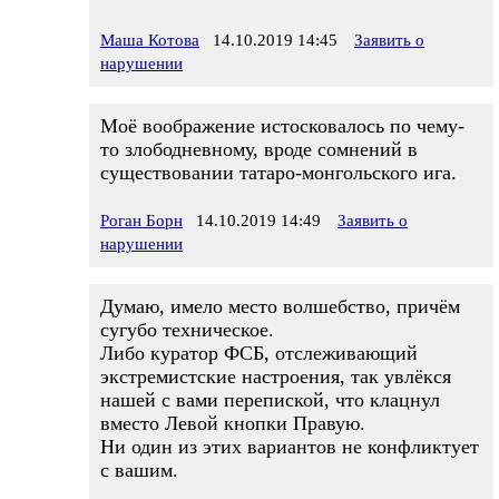
Маша Котова
14.10.2019 14:45
Заявить о
нарушении
Моё воображение истосковалось по чему-
то злободневному, вроде сомнений в
существовании татаро-монгольского ига.
Роган Борн
14.10.2019 14:49
Заявить о
нарушении
Думаю, имело место волшебство, причём
сугубо техническое.
Либо куратор ФСБ, отслеживающий
экстремистские настроения, так увлёкся
нашей с вами перепиской, что клацнул
вместо Левой кнопки Правую.
Ни один из этих вариантов не конфликтует
с вашим.