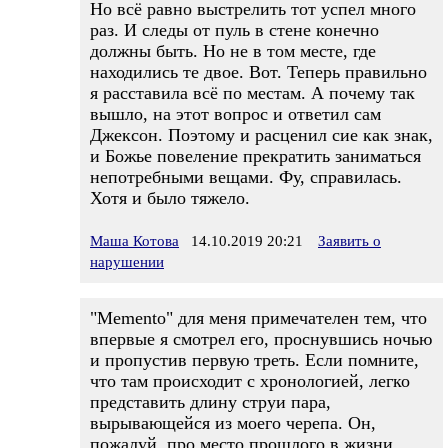
Но всё равно выстрелить тот успел много
раз. И следы от пуль в стене конечно
должны быть. Но не в том месте, где
находились те двое. Вот. Теперь правильно
я расставила всё по местам. А почему так
вышло, на этот вопрос и ответил сам
Джексон. Поэтому и расценил сие как знак,
и Божье повеление прекратить заниматься
непотребными вещами. Фу, справилась.
Хотя и было тяжело.
Маша Котова
14.10.2019 20:21
Заявить о
нарушении
"Memento" для меня примечателен тем, что
впервые я смотрел его, проснувшись ночью
и пропустив первую треть. Если помните,
что там происходит с хронологией, легко
представить длину струи пара,
вырывающейся из моего черепа. Он,
пожалуй, про место прошлого в жизни