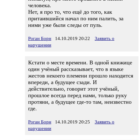
человека.
Нет, я про то, что ещё до того, как
притаившийся начал по ним палить, за
ними уже были следы от пуль.
Роган Борн
14.10.2019 20:22
Заявить о
нарушении
Кстати о месте времени. В одной книжице
один учёный рассказывает, что в языке
жестов некоего племени прошло находится
впереди, а будущее сзади. И
действительно, говорит этот учёный,
прошлое всегда перед нами, только руку
протяни, а будущее где-то там, неизвестно
где.
Роган Борн
14.10.2019 20:25
Заявить о
нарушении