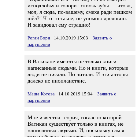
исподлобья и говорит сквозь зубы — что ж,
мол, я сюда, по-вашему, смеха ради пешком
шёл?" Что-то такое, не упомню дословно.
И завидовал ему страшно!
Роган Борн
14.10.2019 15:03
Заявить о
нарушении
В Ватикане имеются не только книги
написанные людьми. Но и книги, которые
люди не писали. Но читали. И эти авторы
далеко не инопланетяне.
Маша Котова
14.10.2019 15:04
Заявить о
нарушении
Мне известна теория, согласно которой
Ватикан существует только в книгах, не
написанных людьми. И, поскольку сам я
там не бывал, склоняюсь к этому же