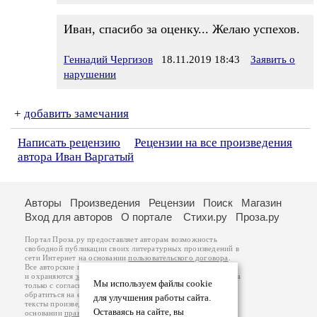
Иван, спасибо за оценку... Желаю успехов.
Геннадий Чергизов
18.11.2019 18:43
Заявить о
нарушении
+
добавить замечания
Написать рецензию
Рецензии на все произведения
автора Иван Варгатый
Авторы
Произведения
Рецензии
Поиск
Магазин
Вход для авторов
О портале
Стихи.ру
Проза.ру
Портал Проза.ру предоставляет авторам возможность
свободной публикации своих литературных произведений в
сети Интернет на основании
пользовательского договора
.
Все авторские права на произведения принадлежат авторам
и охраняются
законом
. Перепечатка произведений возможна
Мы используем файлы cookie
только с согласия его автора, к которому вы можете
обратиться на его авторской странице. Ответственность за
для улучшения работы сайта.
тексты произведений авторы несут самостоятельно на
Оставаясь на сайте, вы
основании
правил публикации
и
законодательства