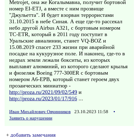
Metrojet, она же Когалымавиа, получит бортовой
номер EI-ETJ, а вместе с ним прозвище
"Джульетта". И будет взорван террористами
31.10.2015 в небе Синая. А еще где-то рассекал
небо другой Airbus A321, с бортовым номером
TC-ETR, который в 2011 году поступит в
Уральские авиалинии, станет VQ-BOZ и
15.08.2019 спасет 233 жизни при аварийной
посадке на кукурузное поле. И наконец, где-то в
недрах земли лежали бокситы, из которых
выплавят алюминий, из которого сделают крылья
и фюзеляж Boeing 777-300ER с бортовым
номером A6-EPB, который станет героем двух
прозаических миниатюр -
http://proza.ru/2021/09/02/549
и
http://proza.ru/2023/01/17/916
...
Иван Михайлович Овчинников
23.10.2023 11:58
•
Заявить о нарушении
+
добавить замечания