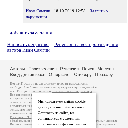
Иван Самгин
18.10.2019 12:58
Заявить о
нарушении
+
добавить замечания
Написать рецензию
Рецензии на все произведения
автора Иван Самгин
Авторы
Произведения
Рецензии
Поиск
Магазин
Вход для авторов
О портале
Стихи.ру
Проза.ру
Портал Проза.ру предоставляет авторам возможность
свободной публикации своих литературных произведений в
сети Интернет на основании
пользовательского договора
.
Все авторские права на произведения принадлежат авторам
и охраняются
законом
. Перепечатка произведений возможна
Мы используем файлы cookie
только с согласия его автора, к которому вы можете
обратиться на его авторской странице. Ответственность за
для улучшения работы сайта.
тексты произведений авторы несут самостоятельно на
Оставаясь на сайте, вы
основании
правил публикации
и
законодательства
Российской Федерации
. Данные пользователей
соглашаетесь с условиями
обрабатываются на основании
Политики обработки персональных данных
.
использования файлов cookies.
Вы также можете посмотреть более подробную
информацию о портале
и