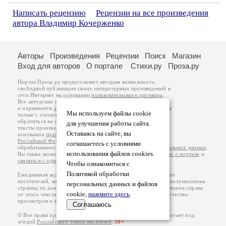
Написать рецензию
Рецензии на все произведения
автора Владимир Кочерженко
Авторы
Произведения
Рецензии
Поиск
Магазин
Вход для авторов
О портале
Стихи.ру
Проза.ру
Портал Проза.ру предоставляет авторам возможность
свободной публикации своих литературных произведений в
сети Интернет на основании
пользовательского договора
.
Все авторские права на произведения принадлежат авторам
и охраняются
законом
. Перепечатка произведений возможна
Мы используем файлы cookie
только с согласия его автора, к которому вы можете
обратиться на его авторской странице. Ответственность за
для улучшения работы сайта.
тексты произведений авторы несут самостоятельно на
Оставаясь на сайте, вы
основании
правил публикации
и
законодательства
Российской Федерации
. Данные пользователей
соглашаетесь с условиями
обрабатываются на основании
Политики обработки персональных данных
.
использования файлов cookies.
Вы также можете посмотреть более подробную
информацию о портале
и
связаться с администрацией
.
Чтобы ознакомиться с
Политикой обработки
Ежедневная аудитория портала Проза.ру – порядка 100 тысяч
посетителей, которые в общей сумме просматривают более полумиллиона
персональных данных и файлов
страниц по данным счетчика посещаемости, который расположен справа
cookie,
нажмите здесь
.
от этого текста. В каждой графе указано по две цифры: количество
просмотров и количество посетителей.
Соглашаюсь
© Все права принадлежат авторам, 2000-2026. Портал работает под
эгидой
Российского союза писателей
.
18+