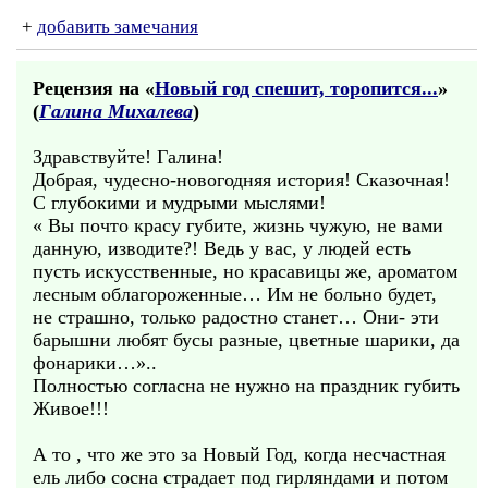
+
добавить замечания
Рецензия на «
Новый год спешит, торопится...
»
(
Галина Михалева
)
Здравствуйте! Галина!
Добрая, чудесно-новогодняя история! Сказочная!
С глубокими и мудрыми мыслями!
« Вы почто красу губите, жизнь чужую, не вами
данную, изводите?! Ведь у вас, у людей есть
пусть искусственные, но красавицы же, ароматом
лесным облагороженные… Им не больно будет,
не страшно, только радостно станет… Они- эти
барышни любят бусы разные, цветные шарики, да
фонарики…»..
Полностью согласна не нужно на праздник губить
Живое!!!
А то , что же это за Новый Год, когда несчастная
ель либо сосна страдает под гирляндами и потом