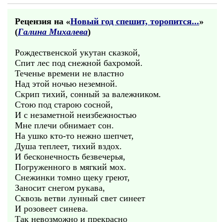
Рецензия на «
Новый год спешит, торопится...
»
(
Галина Михалева
)
Рождественской укутан сказкой,
Спит лес под снежной бахромой.
Теченье времени не властно
Над этой ночью неземной.
Скрип тихий, сонный за валежником.
Стою под старою сосной,
И с незаметной неизбежностью
Мне плечи обнимает сон.
На ушко кто-то нежно шепчет,
Душа теплеет, тихий вздох.
И бесконечность безвечерья,
Погруженного в мягкий мох.
Снежинки томно щеку греют,
Заносит снегом рукава,
Сквозь ветви лунный свет синеет
И розовеет синева.
Так невозможно и прекрасно