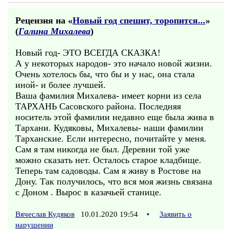
Рецензия на «
Новый год спешит, торопится...
»
(
Галина Михалева
)
Новый год- ЭТО ВСЕГДА СКАЗКА!
А у некоторых народов- это начало новой жизни.
Очень хотелось бы, что бы и у нас, она стала
иной- и более лучшей.
Ваша фамилия Михалева- имеет корни из села
ТАРХАНЬ Сасовского района. Последняя
носитель этой фамилии недавно еще была жива в
Тархани. Кудяковы, Михалевы- наши фамилии
Тарханские. Если интересно, почитайте у меня.
Сам я там никогда не был. Деревни той уже
можно сказать нет. Осталось старое кладбище.
Теперь там садоводы. Сам я живу в Ростове на
Дону. Так получилось, что вся моя жизнь связана
с Доном . Вырос в казачьей станице.
Вячеслав Кудяков
10.01.2020 19:54
•
Заявить о
нарушении