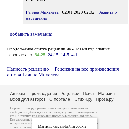
Галина Михалева
02.01.2020 02:02
Заявить о
нарушении
+
добавить замечания
Продолжение списка рецензий на «Новый год спешит,
торопится...»:
34-25
24-15
14-5
4-1
Написать рецензию
Рецензии на все произведения
автора Галина Михалева
Авторы
Произведения
Рецензии
Поиск
Магазин
Вход для авторов
О портале
Стихи.ру
Проза.ру
Портал Проза.ру предоставляет авторам возможность
свободной публикации своих литературных произведений в
сети Интернет на основании
пользовательского договора
.
Все авторские права на произведения принадлежат авторам
и охраняются
законом
. Перепечатка произведений возможна
Мы используем файлы cookie
только с согласия его автора, к которому вы можете