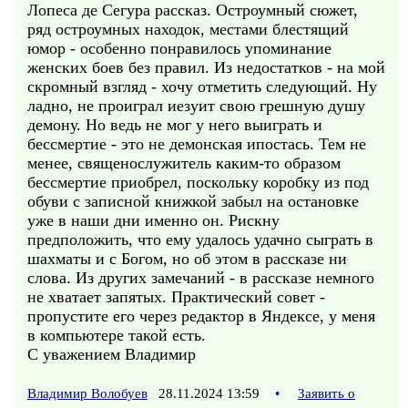
Лопеса де Сегура рассказ. Остроумный сюжет,
ряд остроумных находок, местами блестящий
юмор - особенно понравилось упоминание
женских боев без правил. Из недостатков - на мой
скромный взгляд - хочу отметить следующий. Ну
ладно, не проиграл иезуит свою грешную душу
демону. Но ведь не мог у него выиграть и
бессмертие - это не демонская ипостась. Тем не
менее, священослужитель каким-то образом
бессмертие приобрел, поскольку коробку из под
обуви с записной книжкой забыл на остановке
уже в наши дни именно он. Рискну
предположить, что ему удалось удачно сыграть в
шахматы и с Богом, но об этом в рассказе ни
слова. Из других замечаний - в рассказе немного
не хватает запятых. Практический совет -
пропустите его через редактор в Яндексе, у меня
в компьютере такой есть.
С уважением Владимир
Владимир Волобуев
28.11.2024 13:59
•
Заявить о