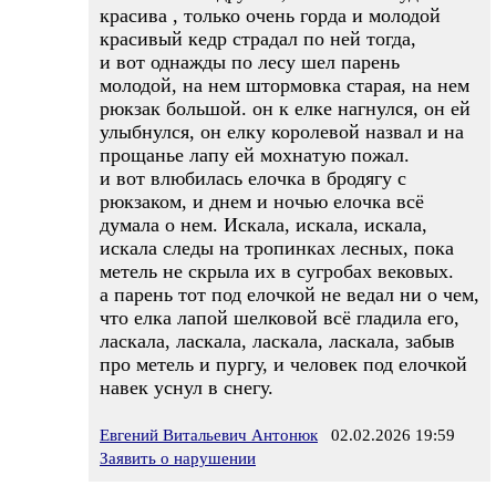
красива , только очень горда и молодой
красивый кедр страдал по ней тогда,
и вот однажды по лесу шел парень
молодой, на нем штормовка старая, на нем
рюкзак большой. он к елке нагнулся, он ей
улыбнулся, он елку королевой назвал и на
прощанье лапу ей мохнатую пожал.
и вот влюбилась елочка в бродягу с
рюкзаком, и днем и ночью елочка всё
думала о нем. Искала, искала, искала,
искала следы на тропинках лесных, пока
метель не скрыла их в сугробах вековых.
а парень тот под елочкой не ведал ни о чем,
что елка лапой шелковой всё гладила его,
ласкала, ласкала, ласкала, ласкала, забыв
про метель и пургу, и человек под елочкой
навек уснул в снегу.
Евгений Витальевич Антонюк
02.02.2026 19:59
Заявить о нарушении