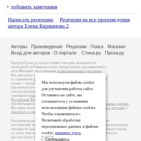
+
добавить замечания
Написать рецензию
Рецензии на все произведения
автора Елена Карманова 2
Авторы
Произведения
Рецензии
Поиск
Магазин
Вход для авторов
О портале
Стихи.ру
Проза.ру
Портал Проза.ру предоставляет авторам возможность
свободной публикации своих литературных произведений в
сети Интернет на основании
пользовательского договора
.
Все авторские права на произведения принадлежат авторам
и охраняются
законом
. Перепечатка произведений возможна
Мы используем файлы cookie
только с согласия его автора, к которому вы можете
обратиться на его авторской странице. Ответственность за
для улучшения работы сайта.
тексты произведений авторы несут самостоятельно на
Оставаясь на сайте, вы
основании
правил публикации
и
законодательства
Российской Федерации
. Данные пользователей
соглашаетесь с условиями
обрабатываются на основании
Политики обработки персональных данных
.
использования файлов cookies.
Вы также можете посмотреть более подробную
информацию о портале
и
связаться с администрацией
.
Чтобы ознакомиться с
Политикой обработки
Ежедневная аудитория портала Проза.ру – порядка 100 тысяч
посетителей, которые в общей сумме просматривают более полумиллиона
персональных данных и файлов
страниц по данным счетчика посещаемости, который расположен справа
cookie,
нажмите здесь
.
от этого текста. В каждой графе указано по две цифры: количество
просмотров и количество посетителей.
Соглашаюсь