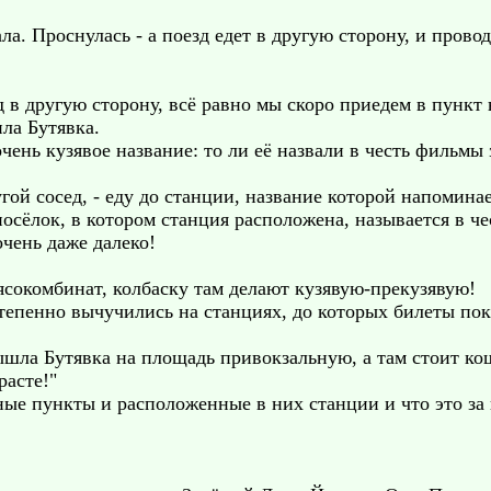
ла. Проснулась - а поезд едет в другую сторону, и провод
д в другую сторону, всё равно мы скоро приедем в пункт 
ила Бутявка.
очень кузявое название: то ли её назвали в честь фильмы
угой сосед, - еду до станции, название которой напомина
осёлок, в котором станция расположена, называется в че
очень даже далеко!
мясокомбинат, колбаску там делают кузявую-прекузявую!
степенно вычучились на станциях, до которых билеты по
шла Бутявка на площадь привокзальную, а там стоит ко
расте!"
ые пункты и расположенные в них станции и что это за 