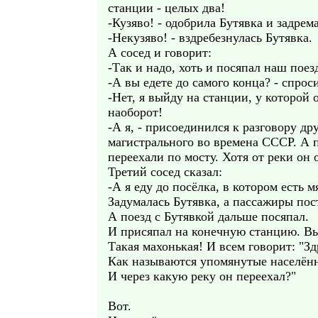
станции - целых два!
-Кузяво! - одобрила Бутявка и задрема
-Некузяво! - вздребезнулась Бутявка.
А сосед и говорит:
-Так и надо, хоть и посяпал наш поез
-А вы едете до самого конца? - спрос
-Нет, я выйду на станции, у которой 
наоборот!
-А я, - присоединился к разговору др
магистрального во времена СССР. А п
переехали по мосту. Хотя от реки он 
Третий сосед сказал:
-А я еду до посёлка, в котором есть 
Задумалась Бутявка, а пассажиры по
А поезд с Бутявкой дальше посяпал.
И присяпал на конечную станцию. Вы
Такая махонькая! И всем говорит: "Зд
Как называются упомянутые населённ
И через какую реку он переехал?"
Вот.