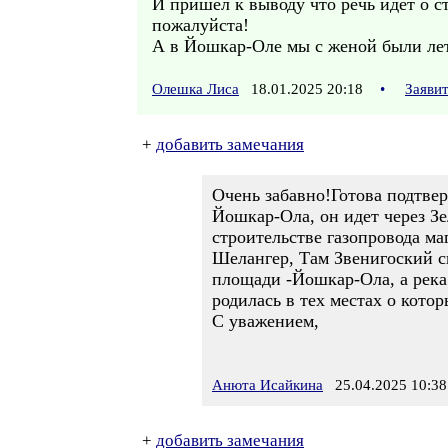
И пришёл к выводу что речь идет о 
пожалуйста!
А в Йошкар-Оле мы с женой были лето
Олешка Лиса
18.01.2025 20:18
•
Заяви
+
добавить замечания
Очень забавно!Готова подтве
Йошкар-Ола, он идет через Зе
строительстве газопровода м
Шелангер, Там Звенигоский с
площади -Йошкар-Ола, а река 
родилась в тех местах о кото
С уважением,
Анюта Исайкина
25.04.2025 10:38
+
добавить замечания