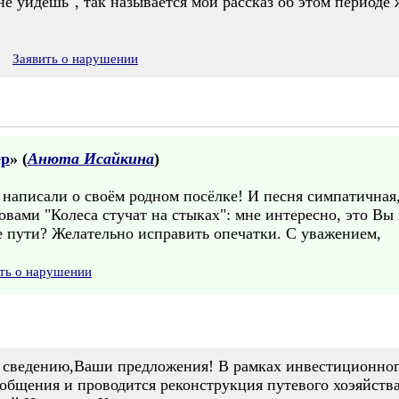
не уйдешь", так называется мой рассказ об этом периоде 
Заявить о нарушении
ер
» (
Анюта Исайкина
)
написали о своём родном посёлке! И песня симпатичная
овами "Колеса стучат на стыках": мне интересно, это Вы
е пути? Желательно исправить опечатки. С уважением,
ть о нарушении
 сведению,Ваши предложения! В рамках инвестиционног
общения и проводится реконструкция путевого хоэяйства