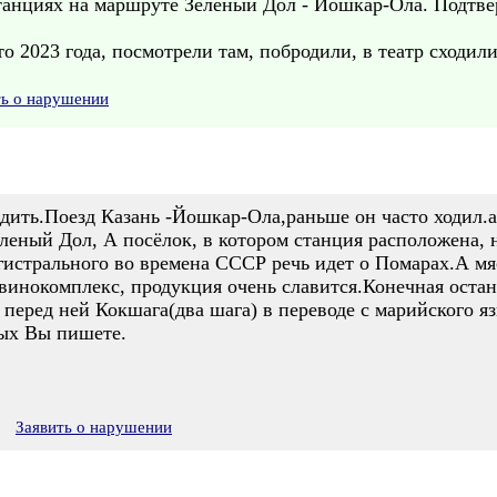
станциях на маршруте Зелёный Дол - Йошкар-Ола. Подтве
 2023 года, посмотрели там, побродили, в театр сходили.
ть о нарушении
рдить.Поезд Казань -Йошкар-Ола,раньше он часто ходил.а
леный Дол, А посёлок, в котором станция расположена, н
агистрального во времена СССР речь идет о Помарах.А м
винокомплекс, продукция очень славится.Конечная остан
перед ней Кокшага(два шага) в переводе с марийского яз
рых Вы пишете.
Заявить о нарушении