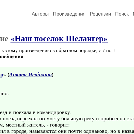
Авторы
Произведения
Рецензии
Поиск
ние
«Наш поселок Шелангер»
к этому произведению в обратном порядке, с 7 по 1
сообщения
ер
» (
Анюта Исайкина
)
чно.
езд и поехала в командировку.
о поезд переехал по мосту большую реку и прибыл на ст
ч, местный житель, - говорит:
ия в городе, называются они почти одинаково, но в назва