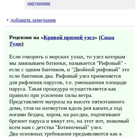
нарушении
+
добавить замечания
Рецензия на «
Кривой прямой узел
» (
Саша
Тумп
)
Если говорить о морских узлах, то узел которым
мы завязываем ботинки, называется "Рифовый" -
если с одним бантиком, и "Двойной рифовый" это
если бантиков два. Рифовый узел применяется
для рифления парусов, т.е. уменьшения площади
паруса. Такая процедура осуществляется как
правило при усилении силы ветра.
Представляете матросы на высоте пятиэтажного
дома, стоя на натянутом вдоль рея канате,а под
ногами бездна, хором, на раз-два, подтягивают
брезент паруса и вяжут его, на этот вот, знакомый
всем нам с детства "Ботиночный" узел.
Два основных требования предъявляются как к