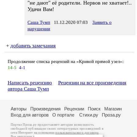
"не дают" её родители. Нервов не хватает!..
Удачи Вам!
Саша Тумп
11.12.2020 07:03
Заявить о
нарушении
+
добавить замечания
Продолжение списка рецензий на «Кривой прямой узел»:
14-5
4-1
Написать рецензию
Рецензии на все произведения
автора Саша Тумп
Авторы
Произведения
Рецензии
Поиск
Магазин
Вход для авторов
О портале
Стихи.ру
Проза.ру
Портал Проза.ру предоставляет авторам возможность
свободной публикации своих литературных произведений в
сети Интернет на основании
пользовательского договора
.
Все авторские права на произведения принадлежат авторам