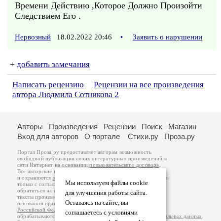
Времени Действию ,Которое Должно Произойти
Следствием Его .
Нервозный
18.02.2022 20:46
•
Заявить о нарушении
+
добавить замечания
Написать рецензию
Рецензии на все произведения
автора Людмила Сотникова 2
Авторы
Произведения
Рецензии
Поиск
Магазин
Вход для авторов
О портале
Стихи.ру
Проза.ру
Портал Проза.ру предоставляет авторам возможность
свободной публикации своих литературных произведений в
сети Интернет на основании
пользовательского договора
.
Все авторские права на произведения принадлежат авторам
и охраняются
законом
. Перепечатка произведений возможна
Мы используем файлы cookie
только с согласия его автора, к которому вы можете
обратиться на его авторской странице. Ответственность за
для улучшения работы сайта.
тексты произведений авторы несут самостоятельно на
Оставаясь на сайте, вы
основании
правил публикации
и
законодательства
Российской Федерации
. Данные пользователей
соглашаетесь с условиями
обрабатываются на основании
Политики обработки персональных данных
.