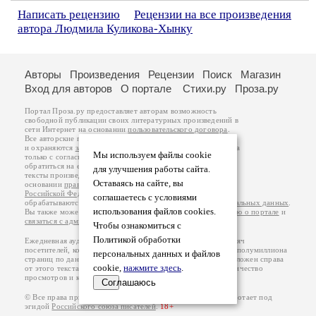
Написать рецензию
Рецензии на все произведения
автора Людмила Куликова-Хынку
Авторы
Произведения
Рецензии
Поиск
Магазин
Вход для авторов
О портале
Стихи.ру
Проза.ру
Портал Проза.ру предоставляет авторам возможность
свободной публикации своих литературных произведений в
сети Интернет на основании
пользовательского договора
.
Все авторские права на произведения принадлежат авторам
и охраняются
законом
. Перепечатка произведений возможна
Мы используем файлы cookie
только с согласия его автора, к которому вы можете
обратиться на его авторской странице. Ответственность за
для улучшения работы сайта.
тексты произведений авторы несут самостоятельно на
Оставаясь на сайте, вы
основании
правил публикации
и
законодательства
Российской Федерации
. Данные пользователей
соглашаетесь с условиями
обрабатываются на основании
Политики обработки персональных данных
.
использования файлов cookies.
Вы также можете посмотреть более подробную
информацию о портале
и
связаться с администрацией
.
Чтобы ознакомиться с
Политикой обработки
Ежедневная аудитория портала Проза.ру – порядка 100 тысяч
посетителей, которые в общей сумме просматривают более полумиллиона
персональных данных и файлов
страниц по данным счетчика посещаемости, который расположен справа
cookie,
нажмите здесь
.
от этого текста. В каждой графе указано по две цифры: количество
просмотров и количество посетителей.
Соглашаюсь
© Все права принадлежат авторам, 2000-2026. Портал работает под
эгидой
Российского союза писателей
.
18+