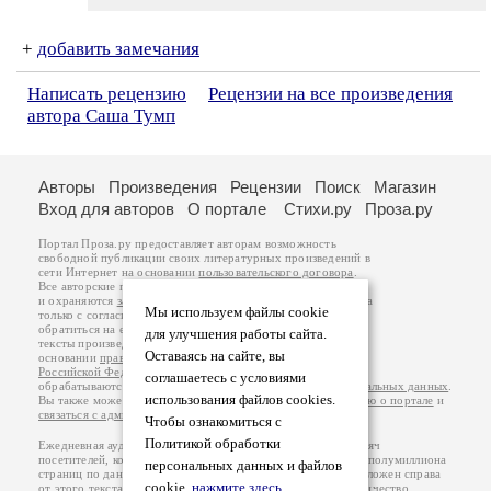
+
добавить замечания
Написать рецензию
Рецензии на все произведения
автора Саша Тумп
Авторы
Произведения
Рецензии
Поиск
Магазин
Вход для авторов
О портале
Стихи.ру
Проза.ру
Портал Проза.ру предоставляет авторам возможность
свободной публикации своих литературных произведений в
сети Интернет на основании
пользовательского договора
.
Все авторские права на произведения принадлежат авторам
и охраняются
законом
. Перепечатка произведений возможна
Мы используем файлы cookie
только с согласия его автора, к которому вы можете
обратиться на его авторской странице. Ответственность за
для улучшения работы сайта.
тексты произведений авторы несут самостоятельно на
Оставаясь на сайте, вы
основании
правил публикации
и
законодательства
Российской Федерации
. Данные пользователей
соглашаетесь с условиями
обрабатываются на основании
Политики обработки персональных данных
.
использования файлов cookies.
Вы также можете посмотреть более подробную
информацию о портале
и
связаться с администрацией
.
Чтобы ознакомиться с
Политикой обработки
Ежедневная аудитория портала Проза.ру – порядка 100 тысяч
посетителей, которые в общей сумме просматривают более полумиллиона
персональных данных и файлов
страниц по данным счетчика посещаемости, который расположен справа
cookie,
нажмите здесь
.
от этого текста. В каждой графе указано по две цифры: количество