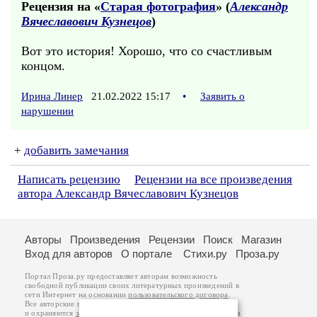
Рецензия на «
Старая фотография
» (
Александр
Вячеславович Кузнецов
)
Вот это история! Хорошо, что со счастливым
концом.
Ирина Линер
21.02.2022 15:17
•
Заявить о
нарушении
+
добавить замечания
Написать рецензию
Рецензии на все произведения
автора Александр Вячеславович Кузнецов
Авторы
Произведения
Рецензии
Поиск
Магазин
Вход для авторов
О портале
Стихи.ру
Проза.ру
Портал Проза.ру предоставляет авторам возможность
свободной публикации своих литературных произведений в
сети Интернет на основании
пользовательского договора
.
Все авторские права на произведения принадлежат авторам
и охраняются
законом
. Перепечатка произведений возможна