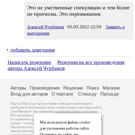
Это не умственные спекуляции и тем более
не прогнозы. Это переживания.
Алексей Чурбанов
05.03.2022 22:59
Заявить о
нарушении
+
добавить замечания
Написать рецензию
Рецензии на все произведения
автора Алексей Чурбанов
Авторы
Произведения
Рецензии
Поиск
Магазин
Вход для авторов
О портале
Стихи.ру
Проза.ру
Портал Проза.ру предоставляет авторам возможность
свободной публикации своих литературных произведений в
сети Интернет на основании
пользовательского договора
.
Все авторские права на произведения принадлежат авторам
и охраняются
законом
. Перепечатка произведений возможна
Мы используем файлы cookie
только с согласия его автора, к которому вы можете
обратиться на его авторской странице. Ответственность за
для улучшения работы сайта.
тексты произведений авторы несут самостоятельно на
Оставаясь на сайте, вы
основании
правил публикации
и
законодательства