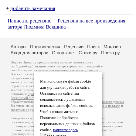
+
добавить замечания
Написать рецензию
Рецензии на все произведения
автора Людмила Векшина
Авторы
Произведения
Рецензии
Поиск
Магазин
Вход для авторов
О портале
Стихи.ру
Проза.ру
Портал Проза.ру предоставляет авторам возможность
свободной публикации своих литературных произведений в
сети Интернет на основании
пользовательского договора
.
Все авторские права на произведения принадлежат авторам
и охраняются
законом
. Перепечатка произведений возможна
Мы используем файлы cookie
только с согласия его автора, к которому вы можете
обратиться на его авторской странице. Ответственность за
для улучшения работы сайта.
тексты произведений авторы несут самостоятельно на
Оставаясь на сайте, вы
основании
правил публикации
и
законодательства
Российской Федерации
. Данные пользователей
соглашаетесь с условиями
обрабатываются на основании
Политики обработки персональных данных
.
использования файлов cookies.
Вы также можете посмотреть более подробную
информацию о портале
и
связаться с администрацией
.
Чтобы ознакомиться с
Политикой обработки
Ежедневная аудитория портала Проза.ру – порядка 100 тысяч
посетителей, которые в общей сумме просматривают более полумиллиона
персональных данных и файлов
страниц по данным счетчика посещаемости, который расположен справа
cookie,
нажмите здесь
.
от этого текста. В каждой графе указано по две цифры: количество
просмотров и количество посетителей.