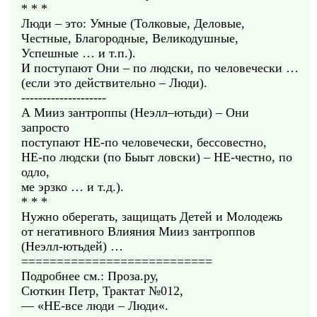
* * *
Люди – это: Умные (Толковые, Деловые,
Честные, Благородные, Великодушные,
Успешные … и т.п.).
И поступают Они – по людски, по человечески …
(если это действительно – Люди).
--------------------
А Мииз зантроппы (Неэлл–ютьди) – Они
запросто
поступают НЕ-по человечески, бессовестно,
НЕ-по людски (по Быыт ловски) – НЕ-честно, по
одло,
ме эрзко … и т.д.).
* * *
Нужно оберегать, защищать Детей и Молодежь
от негативного Влияния Мииз зантроппов
(Неэлл-ютьдей) …
===========================
Подробнее см.: Проза.ру,
Сюткин Петр, Трактат №012,
— «НЕ-все люди – Люди«.