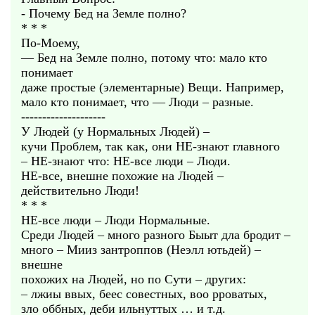
- Почему Бед на Земле полно?
* * *
По-Моему,
— Бед на Земле полно, потому что: мало кто
понимает
даже простые (элементарные) Вещи. Например,
мало кто понимает, что — Люди – разные.
--------------------
У Людей (у Нормальных Людей) –
кучи Проблем, так как, они НЕ-знают главного
– НЕ-знают что: НЕ-все люди – Люди.
НЕ-все, внешне похожие на Людей –
действительно Люди!
* * *
НЕ-все люди – Люди Нормальные.
Среди Людей – много разного Быыт дла бродит –
много – Мииз зантроппов (Неэлл ютьдей) –
внешне
похожих на Людей, но по Сути – других:
– лжиы ввых, беес совестных, воо рроватых,
зло оббных, деби ильнуттых … и т.д.