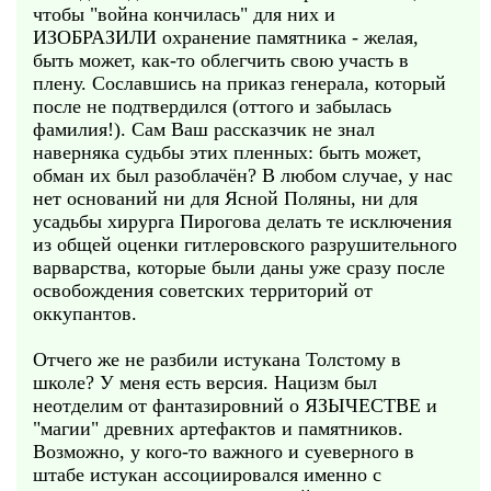
чтобы "война кончилась" для них и
ИЗОБРАЗИЛИ охранение памятника - желая,
быть может, как-то облегчить свою участь в
плену. Сославшись на приказ генерала, который
после не подтвердился (оттого и забылась
фамилия!). Сам Ваш рассказчик не знал
наверняка судьбы этих пленных: быть может,
обман их был разоблачён? В любом случае, у нас
нет оснований ни для Ясной Поляны, ни для
усадьбы хирурга Пирогова делать те исключения
из общей оценки гитлеровского разрушительного
варварства, которые были даны уже сразу после
освобождения советских территорий от
оккупантов.
Отчего же не разбили истукана Толстому в
школе? У меня есть версия. Нацизм был
неотделим от фантазировний о ЯЗЫЧЕСТВЕ и
"магии" древних артефактов и памятников.
Возможно, у кого-то важного и суеверного в
штабе истукан ассоциировался именно с