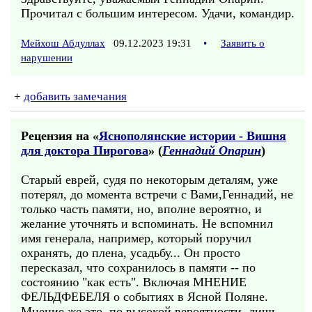
Прочитал с большим интересом. Удачи, командир.
Мейхош Абдуллах
09.12.2023 19:31
•
Заявить о
нарушении
+
добавить замечания
Рецензия на «
Яснополянские истории - Вишня
для доктора Пирогова
» (
Геннадий Опарин
)
Старый еврей, судя по некоторым деталям, уже
потерял, до момента встречи с Вами,Геннадий, не
только часть памяти, но, вполне вероятно, и
желание уточнять и вспоминать. Не вспомнил
имя генерала, например, который поручил
охранять, до плена, усадьбу... Он просто
пересказал, что сохранилось в памяти -- по
состоянию "как есть". Включая МНЕНИЕ
ФЕЛЬДФЕБЕЛЯ о событиях в Ясной Поляне.
Мнение же это, по высокой вероятности, лишь