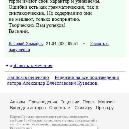
герои имеют свой характер и узнаваемы.
Ошибки есть как грамматические, так и
синтаксические. Но содержанию они
не мешают, только восприятию.
Творческих Вам успехов!
Василий.
Василий Храмцов
21.04.2022 09:51
•
Заявить о
нарушении
+
добавить замечания
Написать рецензию
Рецензии на все произведения
автора Александр Вячеславович Кузнецов
Авторы
Произведения
Рецензии
Поиск
Магазин
Вход для авторов
О портале
Стихи.ру
Проза.ру
Портал Проза.ру предоставляет авторам возможность
свободной публикации своих литературных произведений в
сети Интернет на основании
пользовательского договора
.
Все авторские права на произведения принадлежат авторам