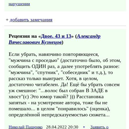
нарушении
+
добавить замечания
Рецензия на «
Двое. 43 и 13
» (
Александр
Вячеславович Кузнецов
)
Если убрать, навязчиво повторяющееся,
"мужчина с проседью" (достаточно было, об этом,
сообщить ОДИН раз, а далее употреблять разное:
"мужчина", "спутник", "собеседник" и т.д.), то
рассказ только выиграет. Хотя, в целом,
достаточно читабелен. Да! Ещё бы убрать совсем
уж смешное: "...волос был собран В ЗАДЕ в
хвост"(с) Это юмор такой? ))) Расстановка
запятых - на усмотрение автора, тоже бы не
помешало... в целом "понравилось" (оценка),
определённой непредсказуемостью сюжета...
Николай Пащенко
28.04.2022 20:30
•
Заявить о