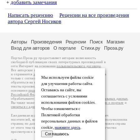
+
добавить замечания
Написать рецензию
Рецензии на все произведения
автора Сергей Носиков
Авторы
Произведения
Рецензии
Поиск
Магазин
Вход для авторов
О портале
Стихи.ру
Проза.ру
Портал Проза.ру предоставляет авторам возможность
свободной публикации своих литературных произведений в
сети Интернет на основании
пользовательского договора
.
Все авторские права на произведения принадлежат авторам
и охраняются
законом
. Перепечатка произведений возможна
Мы используем файлы cookie
только с согласия его автора, к которому вы можете
обратиться на его авторской странице. Ответственность за
для улучшения работы сайта.
тексты произведений авторы несут самостоятельно на
Оставаясь на сайте, вы
основании
правил публикации
и
законодательства
Российской Федерации
. Данные пользователей
соглашаетесь с условиями
обрабатываются на основании
Политики обработки персональных данных
.
использования файлов cookies.
Вы также можете посмотреть более подробную
информацию о портале
и
связаться с администрацией
.
Чтобы ознакомиться с
Политикой обработки
Ежедневная аудитория портала Проза.ру – порядка 100 тысяч
посетителей, которые в общей сумме просматривают более полумиллиона
персональных данных и файлов
страниц по данным счетчика посещаемости, который расположен справа
cookie,
нажмите здесь
.
от этого текста. В каждой графе указано по две цифры: количество
просмотров и количество посетителей.
Соглашаюсь