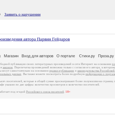
9
Заявить о нарушении
роизведения автора Парвин Гейдаров
к
Магазин
Вход для авторов
О портале
Стихи.ру
Проза.ру
ободной публикации своих литературных произведений в сети Интернет на основании
по
ся
законом
. Перепечатка произведений возможна только с согласия его автора, к котором
ры несут самостоятельно на основании
правил публикации
и
законодательства Российско
ональных данных
. Вы также можете посмотреть более подробную
информацию о портал
тысяч посетителей, которые в общей сумме просматривают более полумиллиона страниц 
афе указано по две цифры: количество просмотров и количество посетителей.
работает под эгидой
Российского союза писателей
.
18+