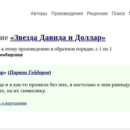
Авторы
Произведения
Рецензии
Поиск
ние
«Звезда Давида и Доллар»
к этому произведению в обратном порядке, с 1 по 1
сообщения
ар
» (
Парвин Гейдаров
)
а и я как-то прожила без них, я настолько к ним равнод
х, на их символику.
ь о нарушении