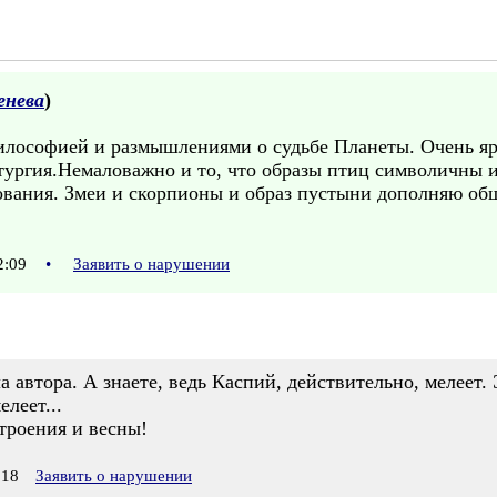
енева
)
илософией и размышлениями о судьбе Планеты. Очень я
ургия.Немаловажно и то, что образы птиц символичны и
ования. Змеи и скорпионы и образ пустыни дополняю о
22:09
•
Заявить о нарушении
 автора. А знаете, ведь Каспий, действительно, мелеет.
леет...
троения и весны!
:18
Заявить о нарушении