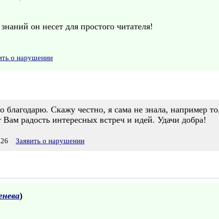
 знаний он несет для простого читателя!
ить о нарушении
 благодарю. Скажу честно, я сама не знала, например т
 Вам радость интересных встреч и идей. Удачи добра!
:26
Заявить о нарушении
енева
)