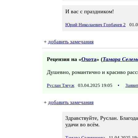
И вас с праздником!
Юрий Николаевич Горбачев 2
01.05
+
добавить замечания
Рецензия на «
Охота
» (
Тамара Селем
Душевно, романтично и красиво расс
Руслан Тлеуж
03.04.2025 19:05
•
Заяви
+
добавить замечания
Здравствуйте, Руслан. Благод
удачи во всём.
Тамара Селеменева
11.04.2025 19